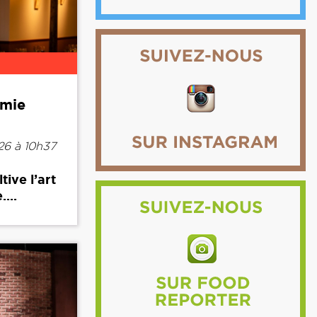
omie
6 à 10h37
ive l’art
...