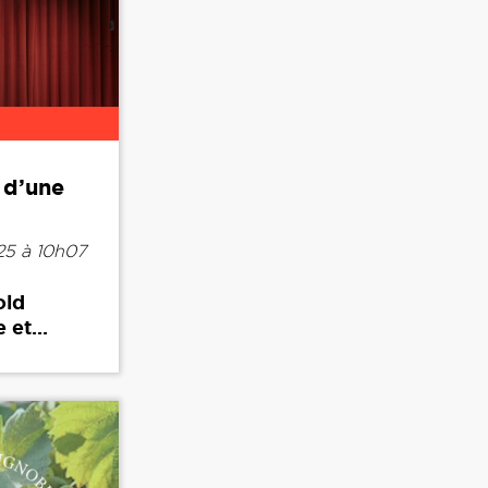
 d’une
25 à 10h07
old
 et...