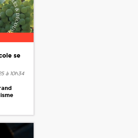
cole se
25 à 10h34
rand
risme