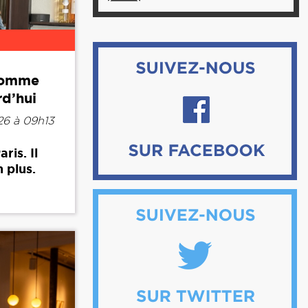
 comme
rd’hui
26 à 09h13
ris. Il
 plus.