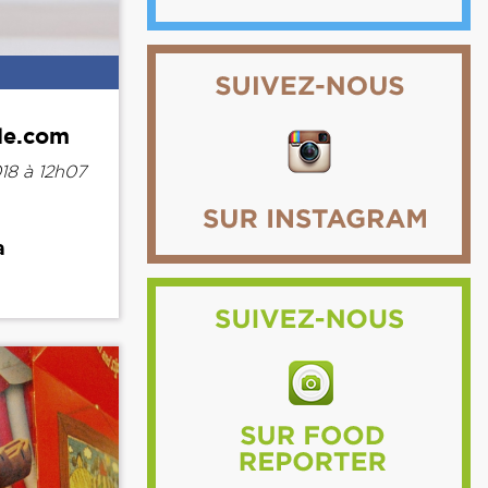
le.com
18 à 12h07
a