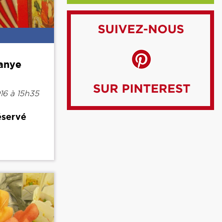
anye
16 à 15h35
éservé