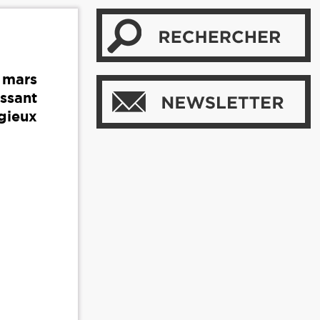
 mars
ssant
gieux