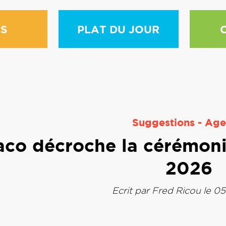
S
PLAT DU JOUR
Suggestions
-
Age
co décroche la cérémon
2026
Ecrit par
Fred Ricou
le 05