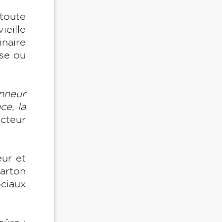
toute
ieille
inaire
se ou
onneur
ce, la
ecteur
eur et
arton
ociaux