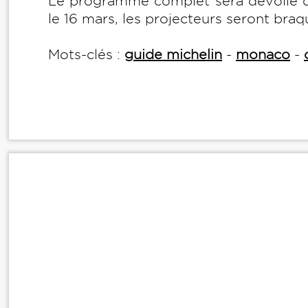
Le programme complet sera dévoilé da
le 16 mars, les projecteurs seront braq
Mots-clés :
guide michelin
-
monaco
-