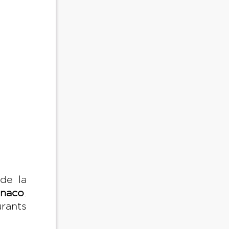
de la
naco
.
urants