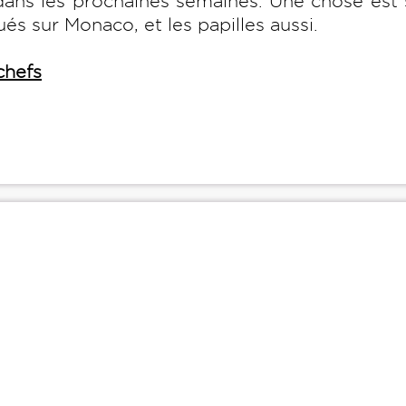
ns les prochaines semaines. Une chose est s
ués sur Monaco, et les papilles aussi.
chefs