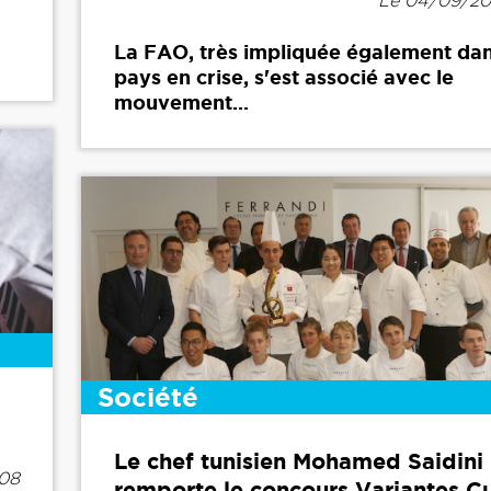
Le 04/09/20
La FAO, très impliquée également dan
pays en crise, s'est associé avec le
mouvement...
Société
Le chef tunisien Mohamed Saidini
h08
remporte le concours Variantes Cu