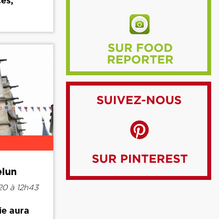
es,
elun
0 à 12h43
ie aura