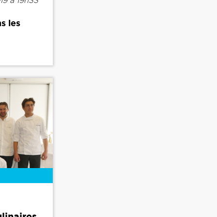
19 à 19h33
s les
linaires