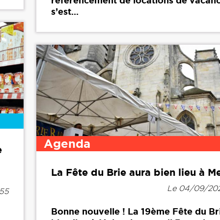
référencement de locations de vacanc
s’est...
Agenda
e
La Fête du Brie aura bien lieu à M
Le 04/09/202
h55
Bonne nouvelle ! La 19ème Fête du Br