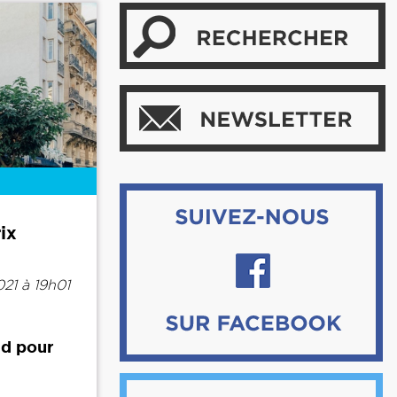
ix
21 à 19h01
ud pour