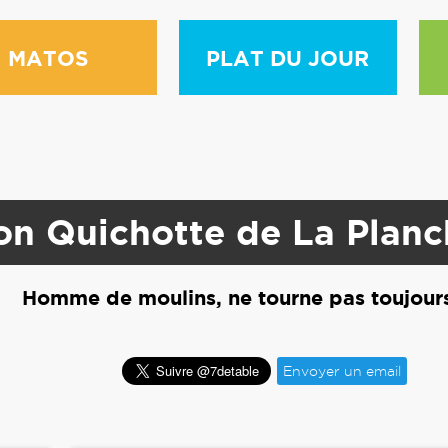
MATOS
PLAT DU JOUR
on Quichotte de La Planc
Homme de moulins, ne tourne pas toujour
Envoyer un email