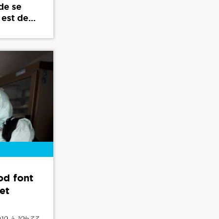
de se
est de...
od font
et