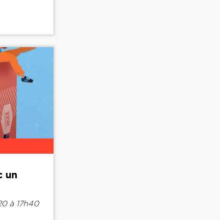
.
c un
0 à 17h40