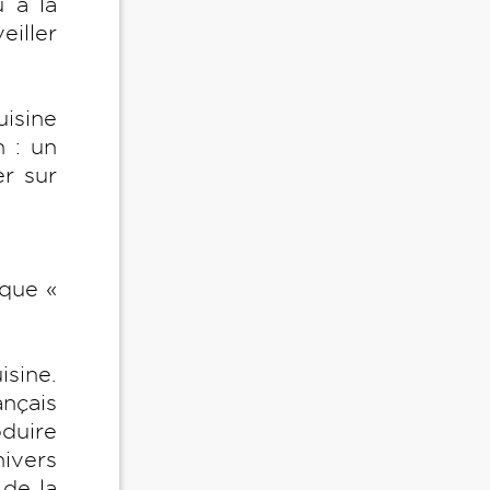
 à la
eiller
uisine
n : un
er sur
ique «
isine.
nçais
duire
nivers
 de la