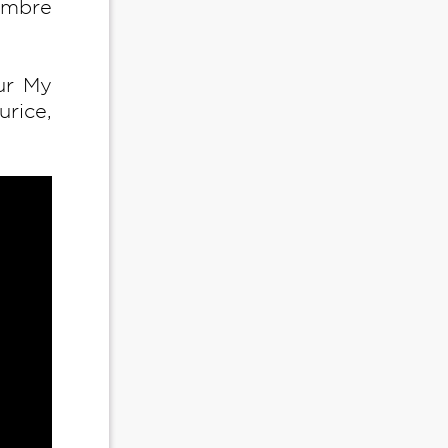
embre
sur My
urice,