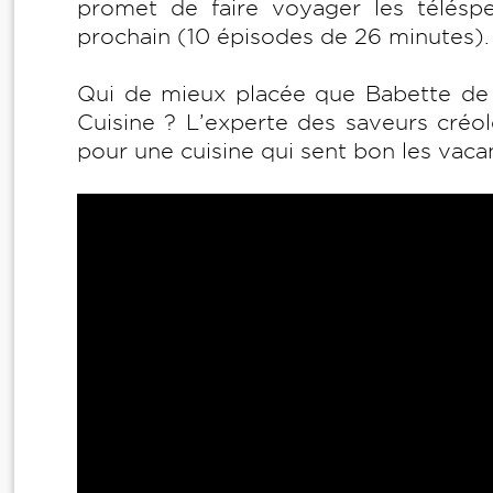
promet de faire voyager les télésp
prochain (10 épisodes de 26 minutes).
Qui de mieux placée que Babette de R
Cuisine ? L’experte des saveurs créol
pour une cuisine qui sent bon les vaca