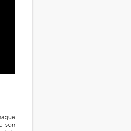
haque
de son