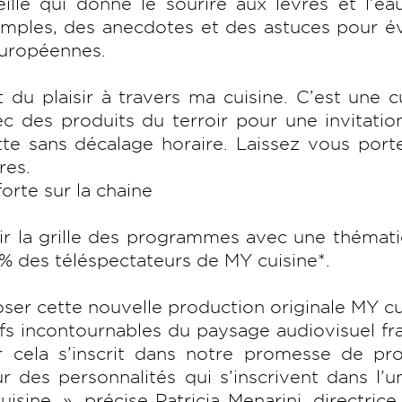
llé qui donne le sourire aux lèvres et l’eau
imples, des anecdotes et des astuces pour év
européennes.
 du plaisir à travers ma cuisine. C’est une c
vec des produits du terroir pour une invitatio
ette sans décalage horaire. Laissez vous port
res.
orte sur la chaine
hir la grille des programmes avec une thémat
% des téléspectateurs de MY cuisine*.
er cette nouvelle production originale MY cu
fs incontournables du paysage audiovisuel fra
 cela s’inscrit dans notre promesse de pro
r des personnalités qui s’inscrivent dans l’u
isine. », précise Patricia Menarini, directrice