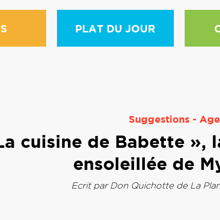
S
PLAT DU JOUR
Suggestions
-
Age
La cuisine de Babette », 
ensoleillée de M
Ecrit par
Don Quichotte de La Pla