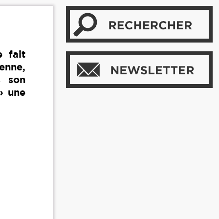
 fait
éenne,
s son
» une