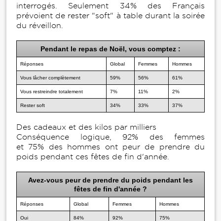
interrogés. Seulement 34% des Français
prévoient de rester "soft" à table durant la soirée
du réveillon.
Pendant le repas de Noël, vous comptez :
Réponses
Global
Femmes
Hommes
Vous lâcher complètement
59%
56%
61%
Vous restreindre totalement
7%
11%
2%
Rester soft
34%
33%
37%
Des cadeaux et des kilos par milliers
Conséquence logique, 92% des femmes
et 75% des hommes ont peur de prendre du
poids pendant ces fêtes de fin d'année.
Avez-vous peur de prendre du poids pendant les
fêtes de fin d'année ?
Réponses
Global
Femmes
Hommes
Oui
84%
92%
75%