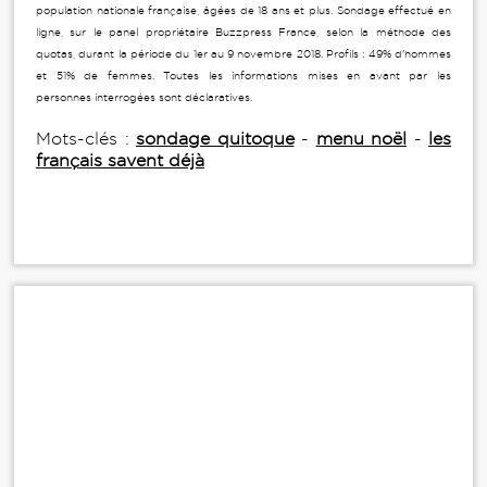
population nationale française, âgées de 18 ans et plus. Sondage effectué en
ligne, sur le panel propriétaire Buzzpress France, selon la méthode des
quotas, durant la période du 1er au 9 novembre 2018. Profils : 49% d'hommes
et 51% de femmes. Toutes les informations mises en avant par les
personnes interrogées sont déclaratives.
Mots-clés :
sondage quitoque
-
menu noël
-
les
français savent déjà