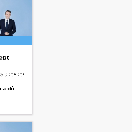
Sept
18 à 20h20
i a dû