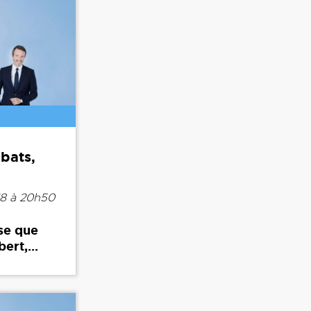
Abats,
18 à 20h50
sse que
ert,...