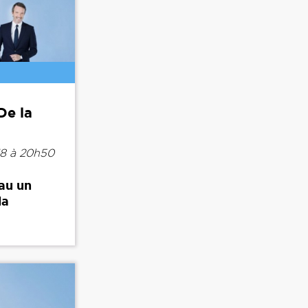
De la
8 à 20h50
au un
la