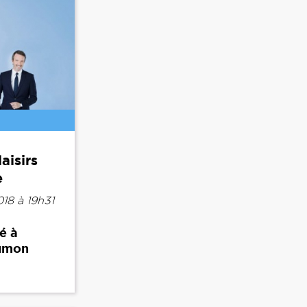
aisirs
e
18 à 19h31
é à
aumon