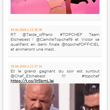
18.04.2018 à 23:38:38
RT @Taste_ofParis: #TOPCHEF Team
Etchebest ! @CamilleTopchef9 et Victor se
qualifient en demi finale @topchefOFFICIEL
et animeront une mast…
18.04.2018 à 23:37:16
Et le grand gagnant du soir est surtout
@Chef_Etchebest !!!! #topchef
https://t.co/ilr5bmL1ai