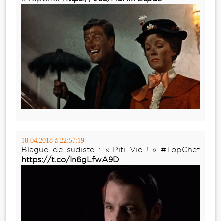
18.04.2018 à 22:57:19
Blague de sudiste : « Piti Vié ! » #TopChef
https://t.co/In6gLfwA9D