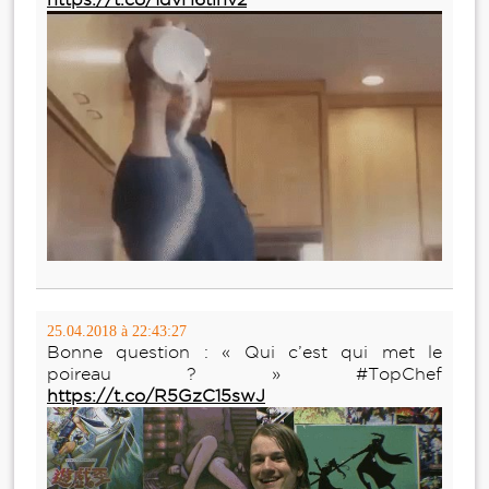
25.04.2018 à 22:43:27
Bonne question : « Qui c’est qui met le
poireau ? » #TopChef
https://t.co/R5GzC15swJ