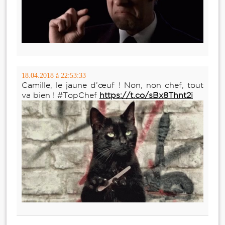
18.04.2018 à 22:53:33
Camille, le jaune d’œuf ! Non, non chef, tout
va bien ! #TopChef
https://t.co/sBx8Thnt2i