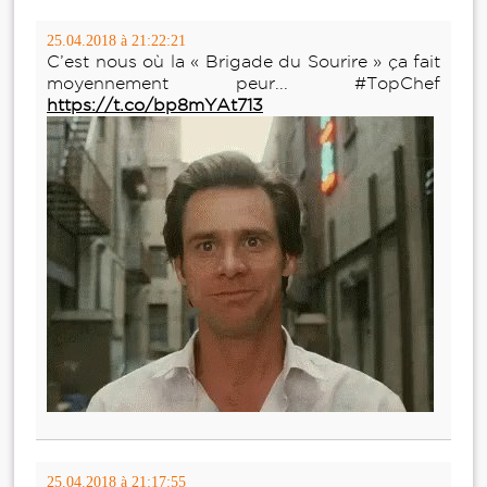
25.04.2018 à 21:22:21
C’est nous où la « Brigade du Sourire » ça fait
moyennement peur... #TopChef
https://t.co/bp8mYAt713
25.04.2018 à 21:17:55