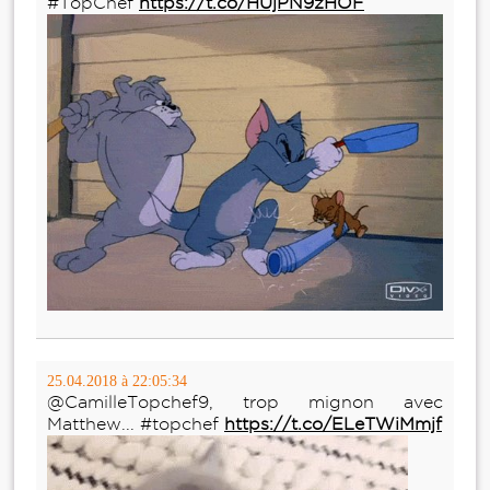
#TopChef
https://t.co/HUjPN9zHOF
25.04.2018 à 22:05:34
@CamilleTopchef9, trop mignon avec
Matthew... #topchef
https://t.co/ELeTWiMmjf