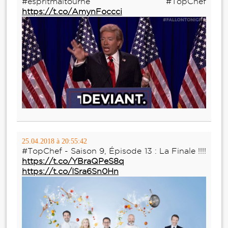
#espritmaltourné #TopChef
https://t.co/AmynFoccci
25.04.2018 à 20:55:42
#TopChef - Saison 9, Épisode 13 : La Finale !!!!
https://t.co/YBraQPeS8q
https://t.co/ISra6Sn0Hn