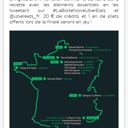
recette avec les éléments essentiels en les
tweetant sur #LaBoiteNoireUberEats et
@ubereats_fr. 20 € de crédits et 1 an de plats
offerts lors de la finale seront en jeu !