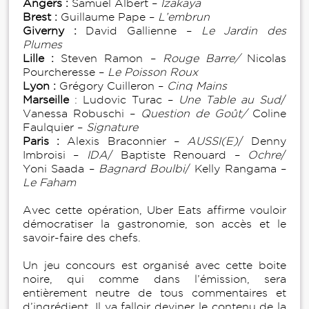
Angers :
Samuel Albert –
Izakaya
Brest :
Guillaume Pape –
L’embrun
Giverny :
David Gallienne –
Le Jardin des
Plumes
Lille :
Steven Ramon –
Rouge Barre/
Nicolas
Pourcheresse –
Le Poisson Roux
Lyon :
Grégory Cuilleron –
Cinq Mains
Marseille
: Ludovic Turac –
Une Table au Sud
/
Vanessa Robuschi –
Question de Goût/
Coline
Faulquier –
Signature
Paris :
Alexis Braconnier –
AUSSI(E)
/ Denny
Imbroisi –
IDA
/ Baptiste Renouard –
Ochre
/
Yoni Saada –
Bagnard Boulbi
/ Kelly Rangama –
Le Faham
Avec cette opération, Uber Eats affirme vouloir
démocratiser la gastronomie, son accès et le
savoir-faire des chefs.
Un jeu concours est organisé avec cette boite
noire, qui comme dans l’émission, sera
entièrement neutre de tous commentaires et
d’ingrédient. Il va falloir deviner le contenu de la