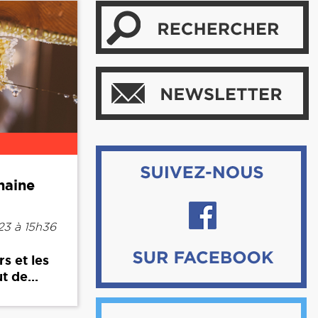
haine
3 à 15h36
s et les
t de...