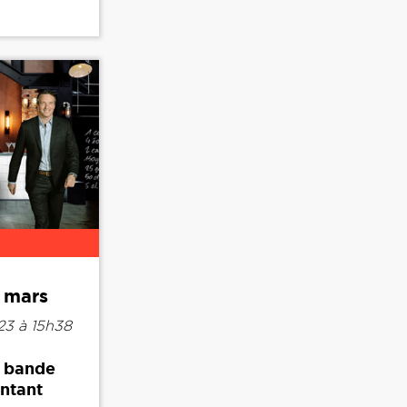
r mars
23 à 15h38
e bande
intant