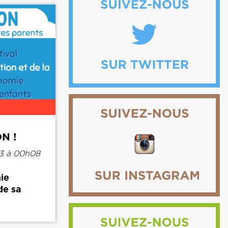
ON !
3 à 00h08
ie
de sa