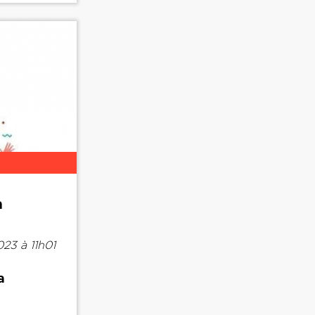
à
23 à 11h01
a