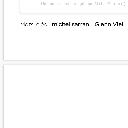
Une publication partagée par Michel Sarran (@
Mots-clés :
michel sarran
-
Glenn Viel