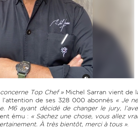
a concerne Top Chef »
Michel Sarran vient de l
à l’attention de ses 328 000 abonnés
« Je ne
ne. M6 ayant décidé de changer le jury, l’av
ment ému :
« Sachez une chose, vous allez vr
rtainement. À très bientôt, merci à tous »
.