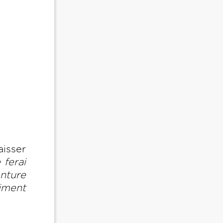
aisser
 ferai
enture
aiment