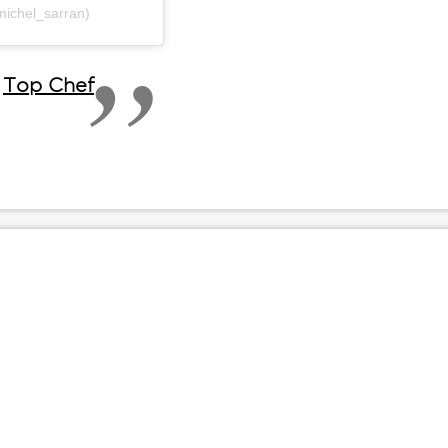
michel_sarran)
-
Top Chef