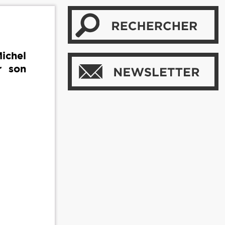
Michel
r son