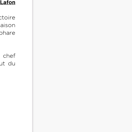
 Lafon
ctoire
saison
 phare
e chef
ut du