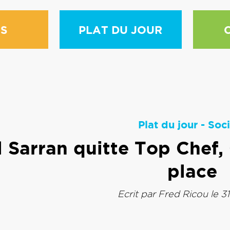
S
PLAT DU JOUR
Plat du jour
-
Soci
 Sarran quitte Top Chef, 
place
Ecrit par
Fred Ricou
le 3