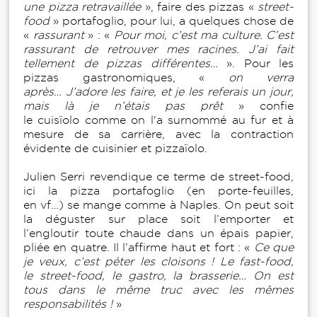
une pizza retravaillée
», faire des pizzas «
street-
food
» portafoglio, pour lui, a quelques chose de
«
rassurant
» : «
Pour moi, c’est ma culture. C’est
rassurant de retrouver mes racines. J’ai fait
tellement de pizzas différentes…
». Pour les
pizzas gastronomiques, «
on verra
après… J’adore les faire, et je les referais un jour,
mais là je n’étais pas prêt
» confie
le cuisïolo comme on l'a surnommé au fur et à
mesure de sa carrière, avec la contraction
évidente de cuisinier et pizzaïolo.
Julien Serri revendique ce terme de street-food,
ici la pizza portafoglio (en porte-feuilles,
en vf…) se mange comme à Naples. On peut soit
la déguster sur place soit l’emporter et
l’engloutir toute chaude dans un épais papier,
pliée en quatre. Il l’affirme haut et fort : «
Ce que
je veux, c’est péter les cloisons ! Le fast-food,
le street-food, le gastro, la brasserie… On est
tous dans le même truc avec les mêmes
responsabilités !
»