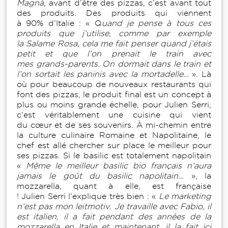
Magnà
, avant d’être des pizzas, c’est avant tout
des produits. Des produits qui viennent
à 90% d’Italie : « Q
uand je pense à tous ces
produits que j’utilise, comme par exemple
la Salame Rosa, cela me fait penser quand j’étais
petit et que l’on prenait le train avec
mes grands-parents. On dormait dans le train et
l’on sortait les paninis avec la mortadelle…
». Là
où pour beaucoup de nouveaux restaurants qui
font des pizzas, le produit final est un concept à
plus ou moins grande échelle, pour Julien Serri,
c’est véritablement une cuisine qui vient
du cœur et de ses souvenirs. À mi-chemin entre
la culture culinaire Romaine et Napolitaine, le
chef est allé chercher sur place le meilleur pour
ses pizzas. Si le basilic est totalement napolitain
«
Même le meilleur basilic bio français n’aura
jamais le goût du basilic napolitain…
», la
mozzarella, quant à elle, est française
! Julien Serri l’explique très bien : «
Le marketing
n’est pas mon leitmotiv. Je travaille avec Fabio, il
est italien, il a fait pendant des années de la
mozzarella en Italie et maintenant, il la fait ici