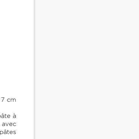
e 7 cm
pâte à
s avec
pâtes