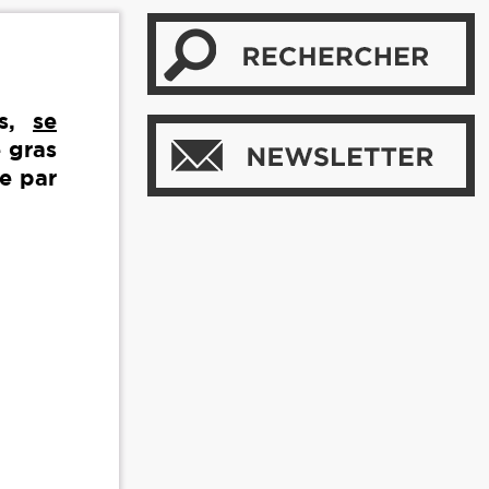
rs,
se
e gras
te par