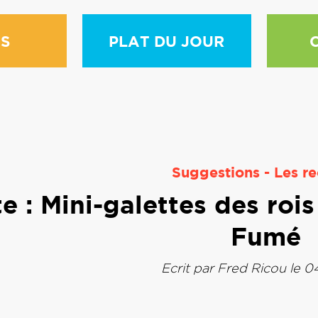
S
PLAT DU JOUR
Suggestions
-
Les re
e : Mini-galettes des roi
Fumé
Ecrit par
Fred Ricou
le 0