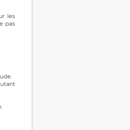
ur les
ne pas
aude.
utant
o.