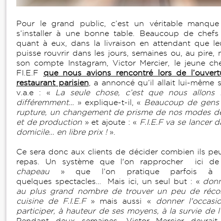
Pour le grand public, c’est un véritable manqu
s’installer à une bonne table. Beaucoup de chefs 
quant à eux, dans la livraison en attendant que le
puisse rouvrir dans les jours, semaines ou, au pire, 
son compte Instagram, Victor Mercier, le jeune ch
FI.E.F
que nous avions rencontré lors de l’ouver
restaurant parisien
, a annoncé qu’il allait lui-même 
v.a.e : «
La seule chose, c’est que nous allons 
différemment…
» explique-t-il, «
Beaucoup de gens 
rupture, un changement de prisme de nos modes 
et de production
» et ajoute : «
F.I.E.F va se lancer d
domicile… en libre prix !
».
Ce sera donc aux clients de décider combien ils pe
repas. Un système que l'on rapprocher ici de
chapeau
» que l’on pratique parfois à 
quelques spectacles… Mais ici, un seul but : «
donn
au plus grand nombre de trouver un peu de récon
cuisine de F.I.E.F
» mais aussi «
donner l'occas
participer, à hauteur de ses moyens, à la survie de l
Pendant deux semaines, Victor Mercier devrait