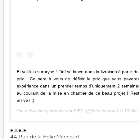
Et voilà la surpryse ! Fief se lance dans la livraison à partir du
prix ! Ce sera à vous de définir le prix que vous payer
expérience dans un premier temps d'uniquement 2 semaines
au courant de la mise en chantier de ce beau projet ! Res
arrive ! :)
Une publication partagée par
FIEF
(@fiefrestaurant) le
19 Mai 
F.I.E.F
44 Rue de la Folie Méricourt,