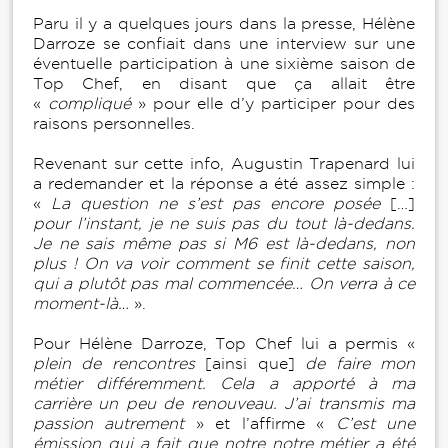
Paru il y a quelques jours dans la presse, Hélène
Darroze se confiait dans une interview sur une
éventuelle participation à une sixième saison de
Top Chef, en disant que ça allait être
«
compliqué
» pour elle d’y participer pour des
raisons personnelles.
Revenant sur cette info, Augustin Trapenard lui
a redemander et la réponse a été assez simple :
«
La question ne s’est pas encore posée
[…]
pour l’instant, je ne suis pas du tout là-dedans.
Je ne sais même pas si M6 est là-dedans, non
plus ! On va voir comment se finit cette saison,
qui a plutôt pas mal commencée… On verra à ce
moment-là…
».
Pour Hélène Darroze, Top Chef lui a permis «
plein de rencontres
[ainsi que]
de faire mon
métier différemment. Cela a apporté à ma
carrière un peu de renouveau. J’ai transmis ma
passion autrement
» et l’affirme «
C’est une
émission qui a fait que notre notre métier a été