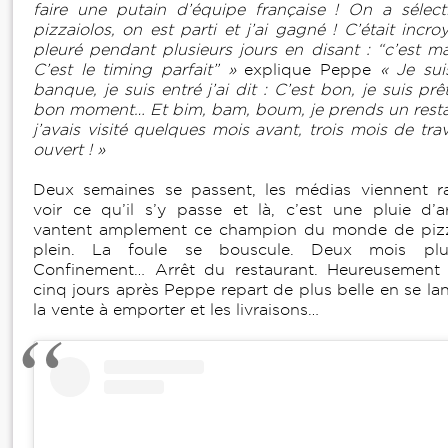
faire une putain d’équipe française ! On a sélec
pizzaiolos, on est parti et j’ai gagné ! C’était incroy
pleuré pendant plusieurs jours en disant : “c’est ma
C’est le timing parfait” »
explique Peppe
« Je sui
banque, je suis entré j’ai dit : C’est bon, je suis prêt
bon moment… Et bim, bam, boum, je prends un rest
j’avais visité quelques mois avant, trois mois de trav
ouvert ! »
Deux semaines se passent, les médias viennent r
voir ce qu’il s’y passe et là, c’est une pluie d’ar
vantent amplement ce champion du monde de pizz
plein. La foule se bouscule. Deux mois plu
Confinement… Arrêt du restaurant. Heureusement 
cinq jours après Peppe repart de plus belle en se la
la vente à emporter et les livraisons…