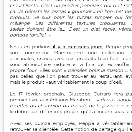
croustillante. C’est un produit populaire qui doit r
ça. Je déteste les pizzas « gourmet » où l’on met b
produits. Je suis pour les pizzas simples qui f
mélange. Les différentes textures croquantes, f
salées doivent être là… C’est un plat facile, vérita
partage familial. »
Nous en parlions
il y a quelques jours
, Peppe pro
son fournisseur Mammafiore une collection 
artisanales, créées avec des produits bien faits, co
sous atmosphère réduite et à finir de réchauffe
propre four. Elles sont
« pensées pour la maison ».
pas celles que l’on peut trouver au restaurant, é
mais le produit vaut véritablement le coup d’oeil.
Le 17 février prochain, Giuseppe Cutraro fera pa
premier livre aux éditions Marabout :
« Pizzas napoli
recettes du champion du monde de la pizza »
et ce
le début des différents projets qu’il a encore sous 
Avec ses quinze employés, Peppe a véritablemen
retrouver sa clientèle. Cette notion de partage qu’il 