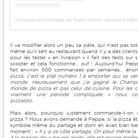
Une publication partagée par Peppe pizzeria napoletana (@pe
Il va modifier alors un peu sa pâte, qui n’est pas to
même qu’il sert au restaurant quand il y a des clients
pour les tester « en livraison » il fait des tests sur
scooter et cela fonctionne… ouf ! Aujourd’hui Pepp
fait environ 500 commandes par semaines… éno
pizza, c’est le plat numéro 1 à emporter qui se ve
monde. Heureusement que j’ai gagné le Champ
monde de pizza et pas celui de cuisine. Pour les ch
vraiment une période compliquée » nous con
pizzaïolo.
Mais alors, pourquoi justement commande-t-on 
pizza ? Nous avons demandé à Peppe, si la pizza étai
symbole même du partage et dont en avait bien be
moment :
« Il y a ce côte partage. On peut même la 
à la maison deux heures après, elle est encore meille