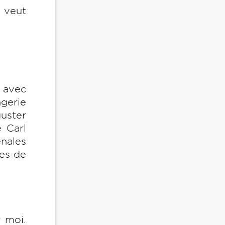
 veut
s avec
ngerie
guster
e Carl
énales
res de
r moi.