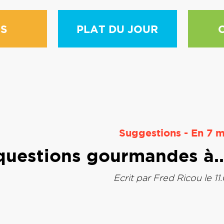
S
PLAT DU JOUR
Suggestions
-
En 7 m
questions gourmandes à..
Ecrit par
Fred Ricou
le 1