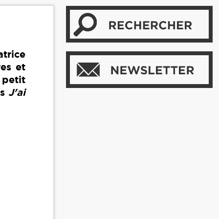
trice
es et
petit
ns
J'ai