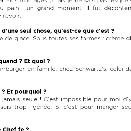
certains fromages (mais je ne sais pas lesquel
 du pain… un grand moment. Il fut déconten
 revoir.
d'une seul chose, qu'est-ce que c'est ?
-être de glace. Sous toutes ses formes : crème g
 quand ? Et quoi ?
mburger en famille, chez Schwartz's, celui d
 ? Et pourquoi ?
amais seule ! C’est impossible pour moi d’y
e suis trop gênée. Si c’est pour manger seu
e Chef.fe ?