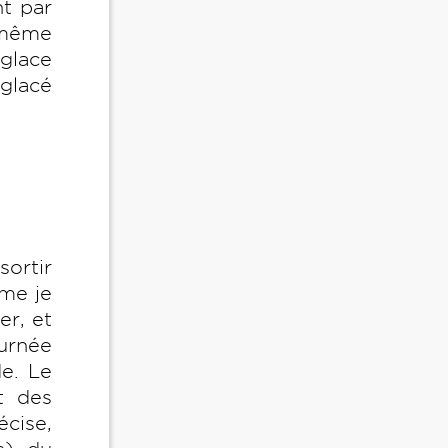
nt par
 même
 glace
 glacé
ortir
mme je
er, et
ournée
e. Le
t des
écise,