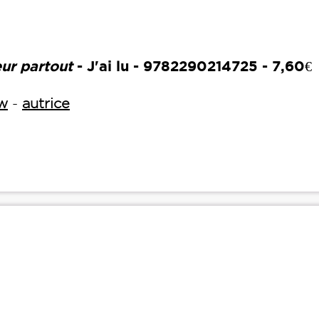
ur partout
- J'ai lu - 9782290214725 - 7,60€
ew
-
autrice