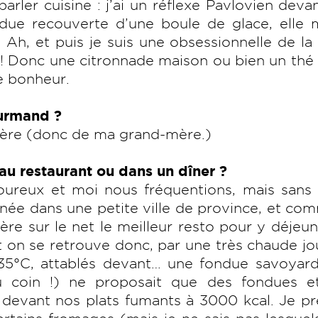
parler cuisine : j’ai un réflexe Pavlovien deva
due recouverte d’une boule de glace, elle
 Ah, et puis je suis une obsessionnelle de la
ve ! Donc une citronnade maison ou bien un thé
e bonheur.
ourmand ?
mère (donc de ma grand-mère.)
u restaurant ou dans un dîner ?
eux et moi nous fréquentions, mais sans s
née dans une petite ville de province, et co
ère sur le net le meilleur resto pour y déjeun
 et on se retrouve donc, par une très chaude j
 35°C, attablés devant… une fondue savoyard
u coin !) ne proposait que des fondues e
 devant nos plats fumants à 3000 kcal. Je pr