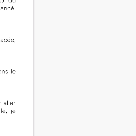
s), du
ancé,
lacée,
ans le
 aller
le, je