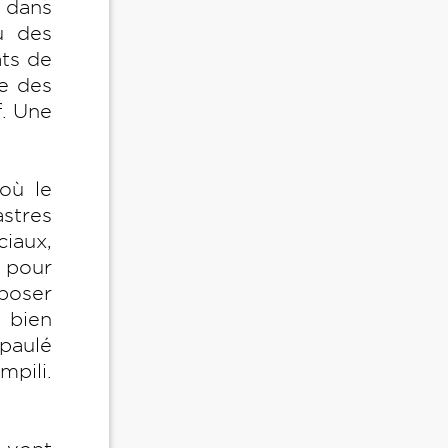
s dans
vu des
ats de
re des
f. Une
où le
stres
ciaux,
u pour
poser
 bien
paulé
mpili.