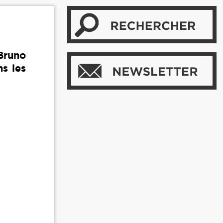
 Bruno
ns les