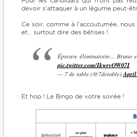
Pour les candidats qui n’ont pas ré
devoir s’attaquer à un légume peut-êt
Ce soir, comme à l’accoutumée, nous s
et… surtout dire des bêtises !
Épreuve éliminatoire... Bruno 
pic.twitter.com/IkwrvOW07I
April
— 7 de table (@7detable)
Et hop ! Le Bingo de votre soirée !