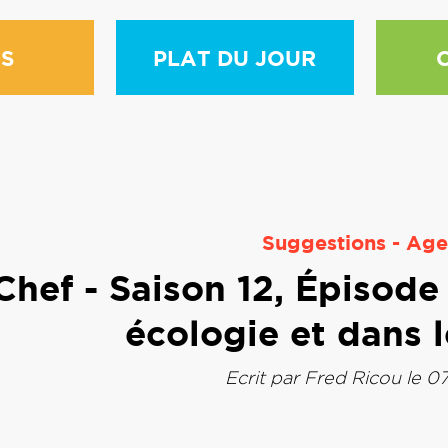
S
PLAT DU JOUR
Suggestions
-
Age
hef - Saison 12, Épisode 
écologie et dans l
Ecrit par
Fred Ricou
le 07