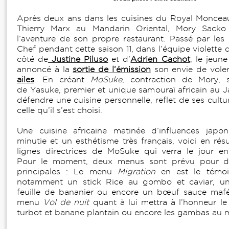
Après deux ans dans les cuisines du Royal Monceau
Thierry Marx au Mandarin Oriental, Mory Sacko
l’aventure de son propre restaurant. Passé par les
Chef pendant cette saison 11, dans l’équipe violette 
côté de
Justine Piluso
et d’
Adrien Cachot
, le jeun
annoncé à la
sortie de l’émission
son envie de vole
ailes
. En créant
MoSuke
, contraction de Mory, 
de Yasuke, premier et unique samouraï africain au Ja
défendre une cuisine personnelle, reflet de ses cultu
celle qu’il s’est choisi.
Une cuisine africaine matinée d’influences japo
minutie et un esthétisme très français, voici en ré
lignes directrices de MoSuke qui verra le jou
Pour le moment, deux menus sont prévu pour do
principales : Le menu
Migration
en est le témoi
notamment un stick Rice au gombo et caviar, un
feuille de bananier ou encore un bœuf sauce mafé
menu
Vol de nuit
quant à lui mettra à l’honneur le 
turbot et banane plantain ou encore les gambas au m