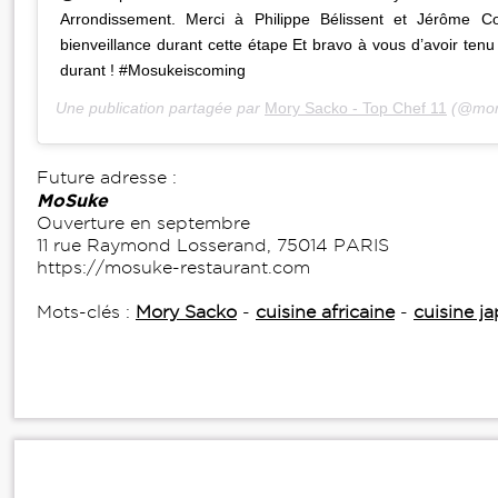
Arrondissement. Merci à Philippe Bélissent et Jérôme C
bienveillance durant cette étape Et bravo à vous d’avoir tenu 
durant ! #Mosukeiscoming
Une publication partagée par
Mory Sacko - Top Chef 11
(@mor
Future adresse :
MoSuke
Ouverture en septembre
11 rue Raymond Losserand, 75014 PARIS
https://mosuke-restaurant.com
Mots-clés :
Mory Sacko
-
cuisine africaine
-
cuisine j