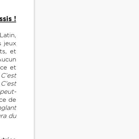
sis !
atin,
 jeux
ts, et
Aucun
nce et
 C’est
 C’est
peut-
ice de
nglant
ura du