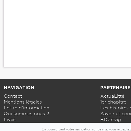
NAVIGATION
PARTENAIRE
Contact
ActuaLitté
Mentions légales
1er chapitre
Lettre d'information
Les histoires 
Qui sommes nous ?
Savoir et con
Lives
BDZmag
En poursuivant votre navigation sur ce site, vous acceptez 