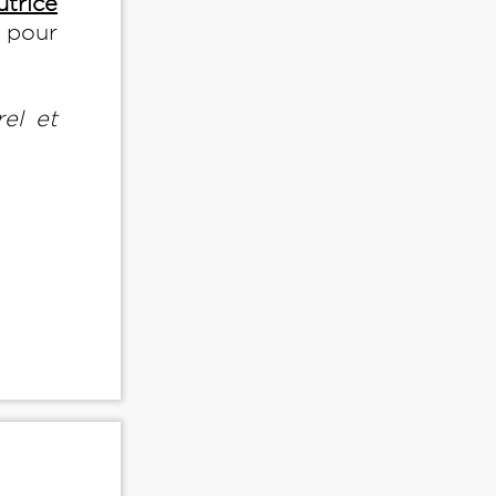
utrice
s pour
el et