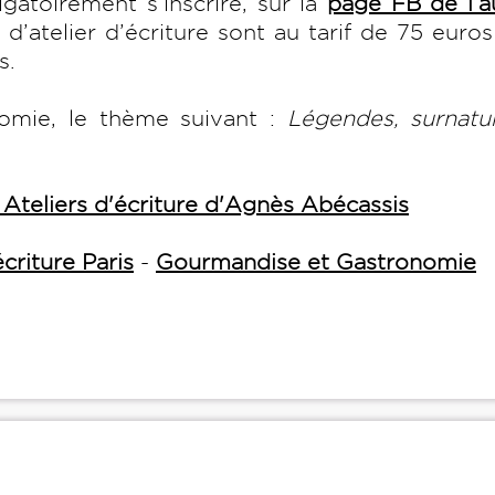
bligatoirement s’inscrire, sur la
page FB de l’a
s d’atelier d’écriture sont au tarif de 75 euro
ts.
nomie, le thème suivant :
Légendes, surnatur
 Ateliers d'écriture d'Agnès Abécassis
écriture Paris
-
Gourmandise et Gastronomie