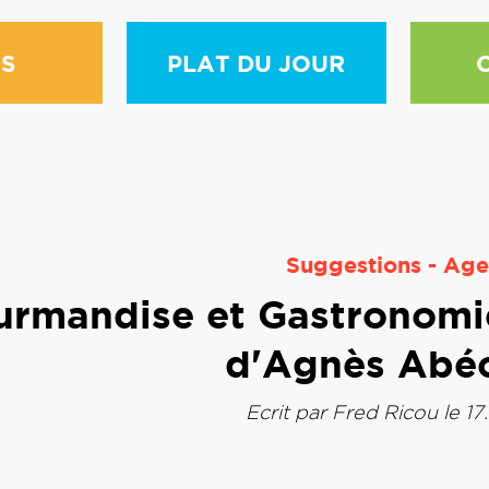
S
PLAT DU JOUR
Suggestions
-
Age
rmandise et Gastronomie”,
d'Agnès Abéc
Ecrit par
Fred Ricou
le 17