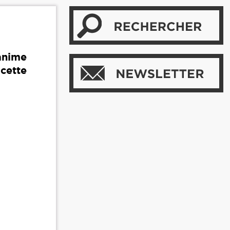
 anime
 cette