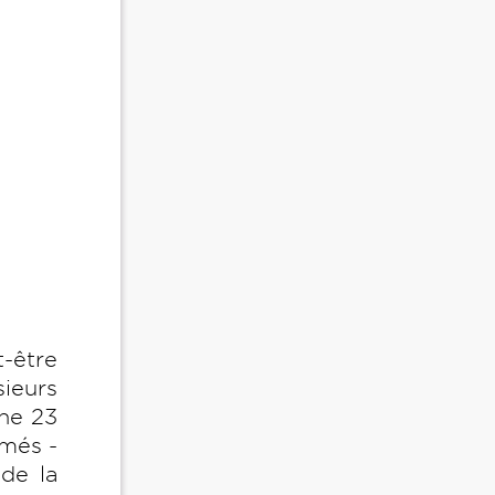
t-être
ieurs
he 23
rmés -
de la