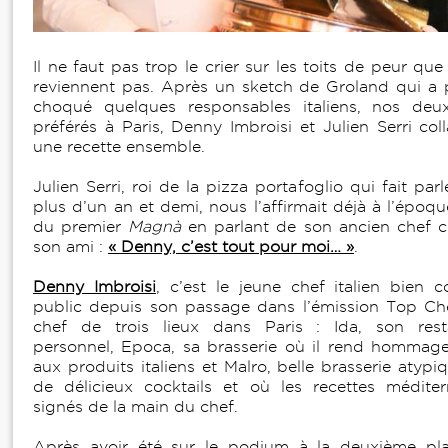
Il ne faut pas trop le crier sur les toits de peur que 
reviennent pas. Après un sketch de Groland qui a p
choqué quelques responsables italiens, nos deux
préférés à Paris, Denny Imbroisi et Julien Serri col
une recette ensemble.
Julien Serri, roi de la pizza portafoglio qui fait par
plus d’un an et demi, nous l’affirmait déjà à l’époqu
du premier
Magnà
en parlant de son ancien chef 
son ami :
« Denny, c’est tout pour moi… »
.
Denny Imbroisi
, c’est le jeune chef italien bien
public depuis son passage dans l’émission Top Che
chef de trois lieux dans Paris : Ida, son rest
personnel, Epoca, sa brasserie où il rend hommage 
aux produits italiens et Malro, belle brasserie atyp
de délicieux cocktails et où les recettes médite
signés de la main du chef.
Après avoir été sur le podium à la deuxième pl