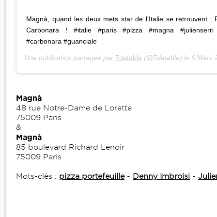
Magnà, quand les deux mets star de l’Italie se retrouvent : P
Carbonara ! #italie #paris #pizza #magna #julienserri 
#carbonara #guanciale
Une publication partagée par
7detable
(@7detable) le
6 Mars 
Magnà
48 rue Notre-Dame de Lorette
75009 Paris
&
Magnà
85 boulevard Richard Lenoir
75009 Paris
Mots-clés :
pizza portefeuille
-
Denny Imbroisi
-
Julie