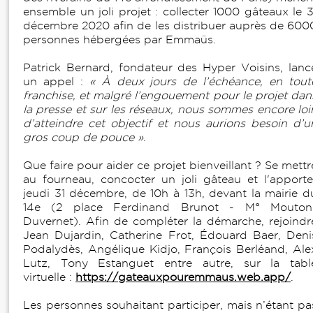
ensemble un joli projet : collecter 1000 gâteaux le 3
décembre 2020 afin de les distribuer auprès de 600
personnes hébergées par Emmaüs.
Patrick Bernard, fondateur des Hyper Voisins, lanc
un appel :
« À deux jours de l’échéance, en tout
franchise, et malgré l’engouement pour le projet dan
la presse et sur les réseaux, nous sommes encore loi
d’atteindre cet objectif et nous aurions besoin d’u
gros coup de pouce »
.
Que faire pour aider ce projet bienveillant ? Se mettr
au fourneau, concocter un joli gâteau et l'apporte
jeudi 31 décembre, de 10h à 13h, devant la mairie d
14e (2 place Ferdinand Brunot - M° Mouton
Duvernet). Afin de compléter la démarche, rejoindr
Jean Dujardin, Catherine Frot, Édouard Baer, Deni
Podalydès, Angélique Kidjo, François Berléand, Ale
Lutz, Tony Estanguet entre autre, sur la tabl
virtuelle :
https://gateauxpouremmaus.web.app/
.
Les personnes souhaitant participer, mais n’étant pa