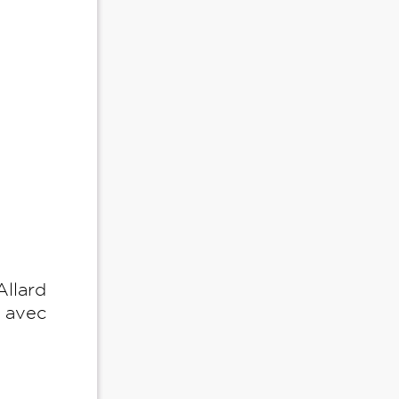
llard
 avec