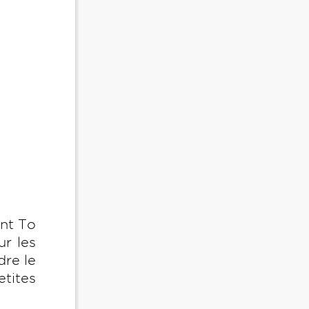
ant To
ur les
dre le
etites