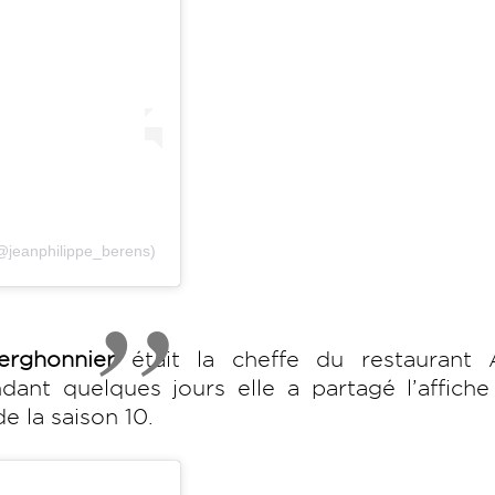
(@jeanphilippe_berens)
Berghonnier
était la cheffe du restaurant A
ant quelques jours elle a partagé l’affiche
e la saison 10.