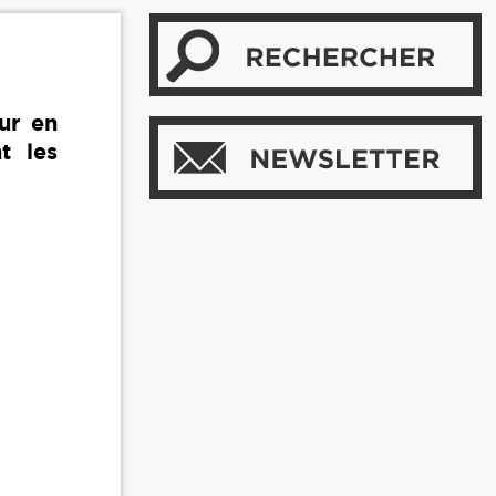
ur en
t les