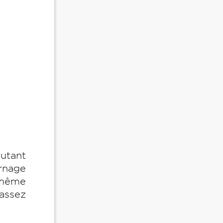
autant
rnage
u même
 assez