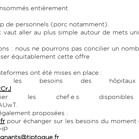
consommés entièrement
rop de personnels (porc notamment).
x vaut aller au plus simple autour de mets un
tions : nous ne pourrons pas concilier un nom
user équitablement cette offre
teformes ont été mises en place :
ir les besoins des hôpitau
tCrJ
ier les chef·e·s disponibl
SAUwT.
 également proposées :
fr
pour échanger sur les besoins du moment e
-HP
ignants@tiptoque.fr