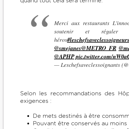
quand tout cela sera terminé.
Merci aux restaurants L'inno
soutenir et régaler
#leschefsaveclessoigneur
héros
@smejanes
@METRO_FR
@ma
@APHP
pic.twitter.com/nW0a
— Leschefsaveclessoignants (@
Selon les recommandations des Hôpi
exigences :
De mets destinés à être consomm
Pouvant être conservés au moins 