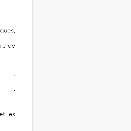
iques,
bre de
x :
es :
t les