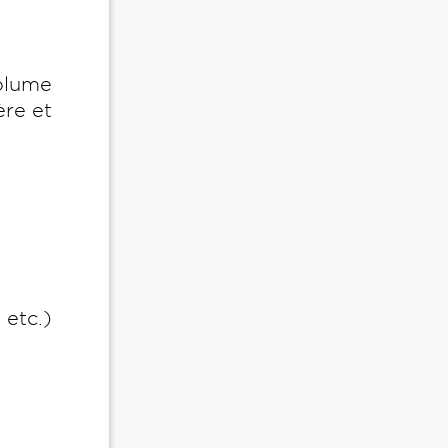
olume
ère et
 etc.)