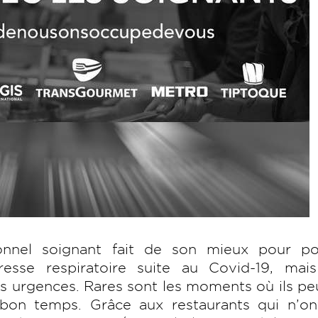
onnel soignant fait de son mieux pour po
esse respiratoire suite au Covid-19, mais
res urgences. Rares sont les moments où ils p
on temps. Grâce aux restaurants qui n’on