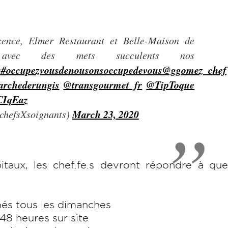
cence, Elmer Restaurant et Belle-Maison de
 avec des mets succulents nos
s
#occupezvousdenousonsoccupedevous
@ggomez_chef
rchederungis
@transgourmet_fr
@TipToque
CIqEaz
March 23, 2020
chefsXsoignants)
taux, les chef.fe.s devront répondre à que
és tous les dimanches
48 heures sur site