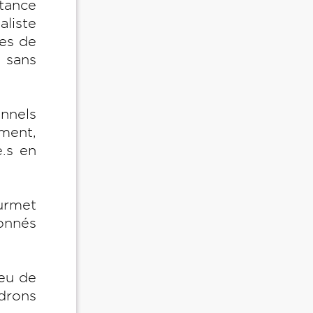
stance
liste
nes de
 sans
onnels
ment,
e.s en
urmet
onnés
peu de
drons