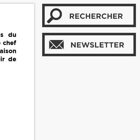
ès du
 chef
aison
ir de