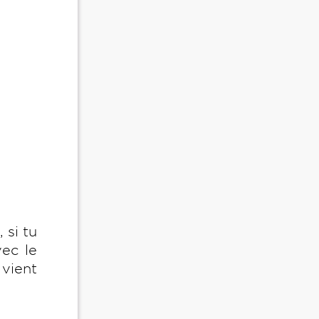
 si tu
vec le
 vient