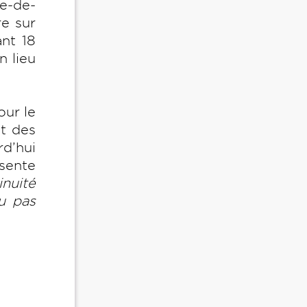
e-de-
re sur
nt 18
n lieu
our le
et des
d’hui
ésente
inuité
u pas