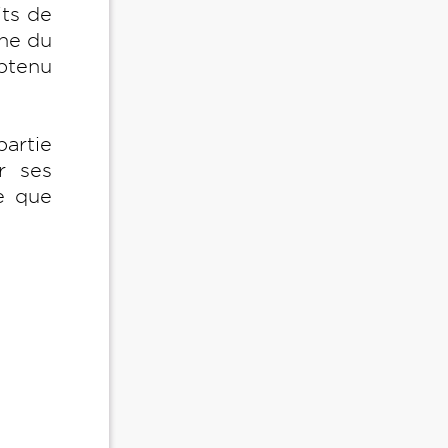
ts de
ine du
btenu
partie
r ses
e que