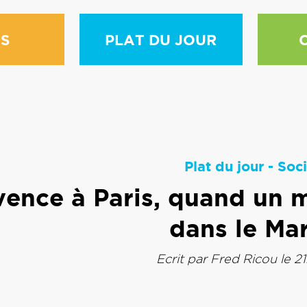
S
PLAT DU JOUR
Plat du jour
-
Soci
vence à Paris, quand un 
dans le Mar
Ecrit par
Fred Ricou
le 2