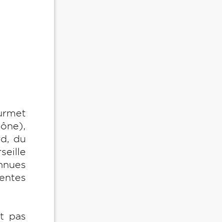
urmet
hône),
rd, du
seille
nnues
sentes
t pas