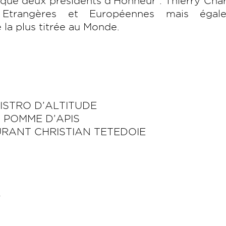
i que deux présidents d’Honneur : Thierry Char
 Etrangères et Européennes mais égal
e la plus titrée au Monde.
 BISTRO D’ALTITUDE
A POMME D’APIS
AURANT CHRISTIAN TETEDOIE
r