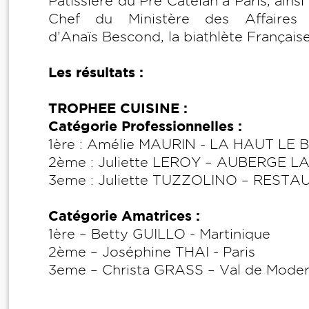
Pâtissière du Pré Catelan à Paris, ains
Chef du Ministère des Affaires
d’Anaïs Bescond, la biathlète Français
Les résultats :
TROPHEE CUISINE :
Catégorie Professionnelles :
1ère : Amélie MAURIN - LA HAUT LE
2ème : Juliette LEROY – AUBERGE L
3eme : Juliette TUZZOLINO – REST
Catégorie Amatrices :
1ère – Betty GUILLO - Martinique
2ème – Joséphine THAI - Paris
3eme – Christa GRASS – Val de Mode