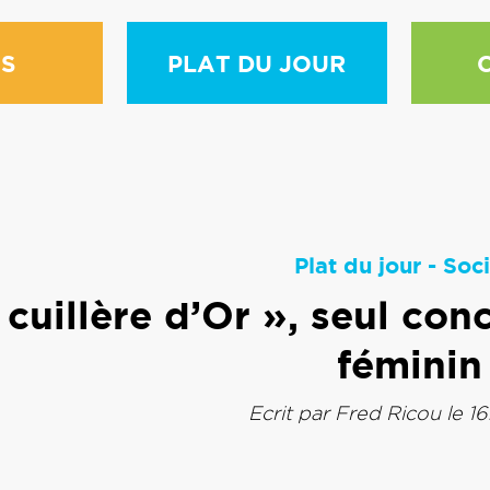
S
PLAT DU JOUR
Plat du jour
-
Soci
 cuillère d’Or », seul co
féminin
Ecrit par
Fred Ricou
le 1