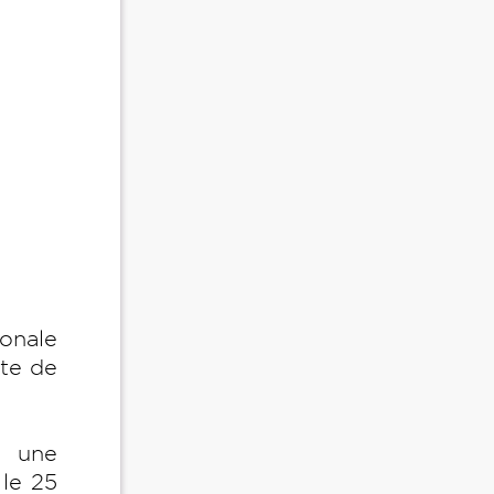
onale
rte de
r une
 le 25