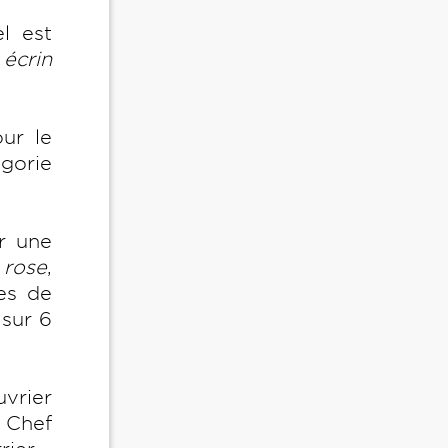
l est
 écrin
our le
gorie
ur une
 rose
,
es de
 sur 6
vrier
 Chef