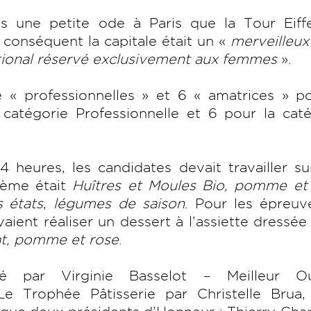
s une petite ode à Paris que la Tour Eiffe
 conséquent la capitale était un «
merveilleux
ational réservé exclusivement aux femmes
».
e « professionnelles » et 6 « amatrices » p
catégorie Professionnelle et 6 pour la caté
 heures, les candidates devait travailler s
thème était
Huîtres et Moules Bio, pomme et
s états
,
légumes de saison
. Pour les épreuv
aient réaliser un dessert à l’assiette dressée
at, pomme et rose
.
é par Virginie Basselot – Meilleur Ou
 Trophée Pâtisserie par Christelle Brua,