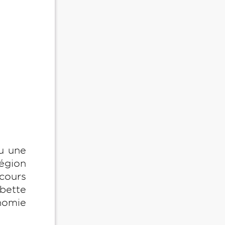
eu une
Région
scours
bette
onomie