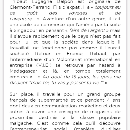
Thibaut Lugagne Delpon est originaire de
Clermont-Ferrand. Fils d’expat’, il a «
toujours eu
ce goût des voyages et de
l’aventure…
». Aventure d’un autre genre, il fait
une école de commerce qui l’amène par la suite
à Singapour en pensant «
faire de l’argent
» mais
il s’avoue rapidement que le pays n’est pas fait
pour lui et que la société dans laquelle il
travaillait ne fonctionne pas comme il l’aurait
souhaité. Retour en France, Thibaut, par
l’intermédiaire d’un Volontariat international en
entreprise (V.I.E,) se retrouve par hasard à
Madagascar et là, en tombe totalement
amoureux : «
Au bout de 15 jours, les gens me
disaient “mais toi, tu vas y passer ta vie !"
».
Sur place, il travaille pour un grand groupe
français de supermarché et ce pendant 4 ans
dont deux en communication-marketing et deux
autres à ouvrir une enseigne de magasins de
proximités destinés à la classe populaire
malgache. C’est comme cela qu’il découvre
l’entrepreneuriat social (manière d’utiliser