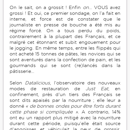
On le sait, on a grossit ! Enfin
on
… VOUS avez
grossi ! Et oui, ce premier sondage, on l’a fait en
interne, et force est de constater que le
journaliste en presse de bouche a été mis au
régime forcé. On a tous perdu du poids,
contrairement à la plupart des Français, et ce
malgré cet étonnant et subit engouement pour
le jogging. En même temps, entre les flippés qui
ont acheté 15 tonnes de pâtes, les novices qui se
sont aventurés dans la confection de pain, et les
gourmands qui se sont (re)lancés dans la
pâtisserie…
Selon
Datalicious
, l’observatoire des nouveaux
modes de restauration de
Just Eat
, en
confinement, près d’un tiers des Français se
sont dits apaisés par la nourriture ; elle leur a
donné
« de bonnes ondes pour être forts durant
cette phase si compliquée »
. A contrario, 14%
ont eu un rapport plus mitigé avec la nourriture
durant cette période, puisqu’elle était source
d’angoisses et véhiculait la peur de grossir.