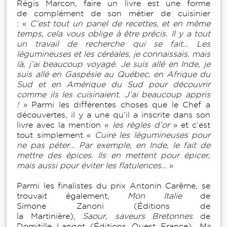
Régis Marcon, faire un livre est une forme
de complément de son métier de cuisinier
: «
C’est tout un panel de recettes, et en même
temps, cela vous oblige à être précis. Il y a tout
un travail de recherche qui se fait… Les
légumineuses et les céréales, je connaissais, mais
là, j’ai beaucoup voyagé. Je suis allé en Inde, je
suis allé en Gaspésie au Québec, en Afrique du
Sud et en Amérique du Sud pour découvrir
comme ils les cuisinaient. J’ai beaucoup appris
!
» Parmi les différentes choses que le Chef a
découvertes, il y a une qu’il a inscrite dans son
livre avec la mention «
les règles d’or
» et c’est
tout simplement «
Cuire les légumineuses pour
ne pas péter… Par exemple, en Inde, le fait de
mettre des épices. Ils en mettent pour épicer,
mais aussi pour éviter les flatulences…
»
Parmi les finalistes du prix Antonin Carême, se
trouvait également,
Mon Italie
de
Simone Zanoni (Éditions de
la Martinière),
Saour, saveurs Bretonnes
de
Domitille Langot (Éditions Ouest France),
Ma