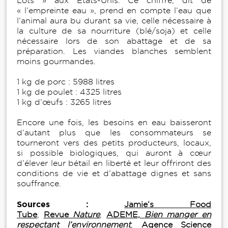
Lots » aux États-Unis. Ce chiffre, dit de
« l’empreinte eau », prend en compte l’eau que
l’animal aura bu durant sa vie, celle nécessaire à
la culture de sa nourriture (blé/soja) et celle
nécessaire lors de son abattage et de sa
préparation. Les viandes blanches semblent
moins gourmandes.
1 kg de porc : 5988 litres
1 kg de poulet : 4325 litres
1 kg d’œufs : 3265 litres
Encore une fois, les besoins en eau baisseront
d’autant plus que les consommateurs se
tourneront vers des petits producteurs, locaux,
si possible biologiques, qui auront à cœur
d’élever leur bétail en liberté et leur offriront des
conditions de vie et d’abattage dignes et sans
souffrance.
Sources :
Jamie’s Food
Tube
,
Revue
Nature
,
ADEME,
Bien manger en
respectant l’environnement
,
Agence Science