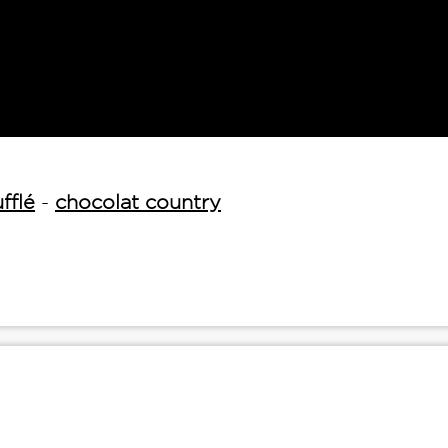
ufflé
-
chocolat country