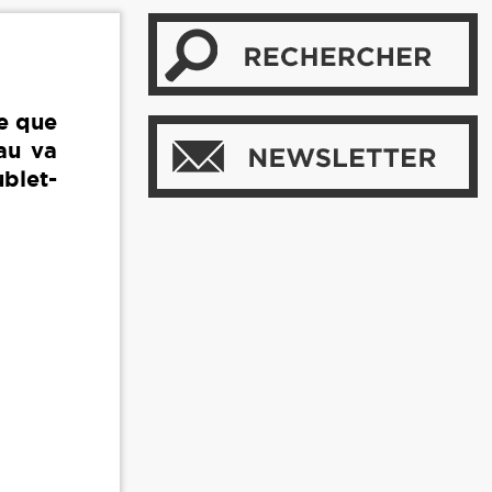
e que
au va
blet-