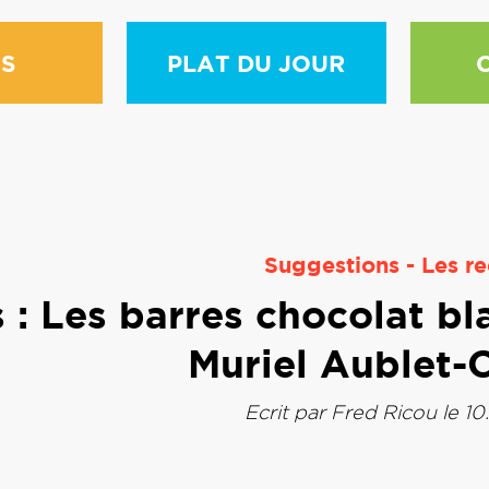
S
PLAT DU JOUR
Suggestions
-
Les re
: Les barres chocolat blan
Muriel Aublet-C
Ecrit par
Fred Ricou
le 10