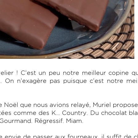
ier ! C’est un peu notre meilleur copine qu
. On n’exagère pas puisque c’est notre meil
 Noël que nous avions relayé, Muriel propos
atées comme des K… Country. Du chocolat bla
. Gourmand. Régressif. Miam.
envie de passer aux fourneaux, il suffit de c