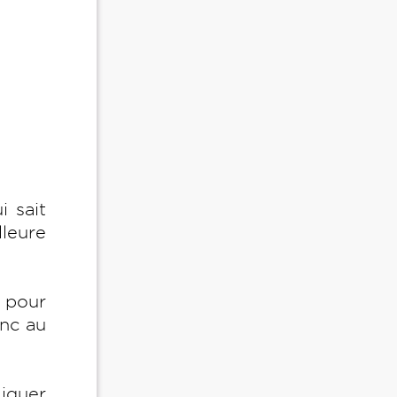
i sait
leure
e pour
nc au
liquer