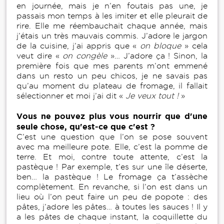
en journée, mais je n’en foutais pas une, je
passais mon temps à les imiter et elle pleurait de
rire. Elle me réembauchait chaque année, mais
j’étais un très mauvais commis. J’adore le jargon
de la cuisine, j’ai appris que «
on bloque
» cela
veut dire «
on congèle
»… J’adore ça ! Sinon, la
première fois que mes parents m’ont emmené
dans un resto un peu chicos, je ne savais pas
qu’au moment du plateau de fromage, il fallait
sélectionner et moi j’ai dit «
Je veux tout !
»
Vous ne pouvez plus vous nourrir que d'une
seule chose, qu'est-ce que c'est ?
C’est une question que l’on se pose souvent
avec ma meilleure pote. Elle, c’est la pomme de
terre. Et moi, contre toute attente, c’est la
pastèque ! Par exemple, t’es sur une île déserte,
ben… la pastèque ! Le fromage ça t’assèche
complètement. En revanche, si l’on est dans un
lieu où l’on peut faire un peu de popote : des
pâtes, j’adore les pâtes… à toutes les sauces ! Il y
a les pâtes de chaque instant, la coquillette du