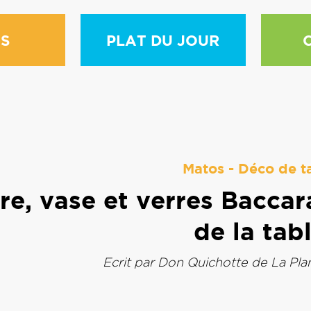
S
PLAT DU JOUR
Matos
-
Déco de t
re, vase et verres Baccar
de la tab
Ecrit par
Don Quichotte de La Pla