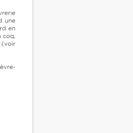
rerie
d une
ord en
n coq,
 (voir
fèvre-