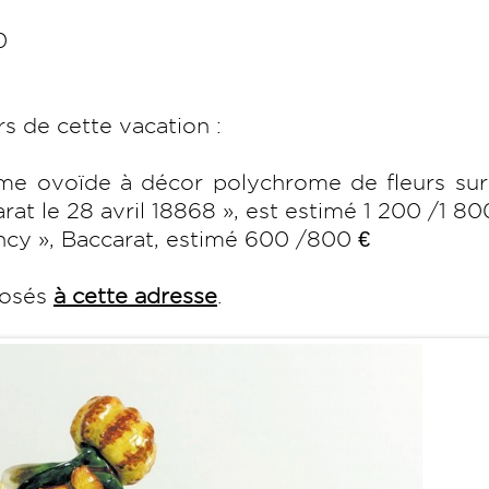
0
rs de cette vacation :
rme ovoïde à décor polychrome de fleurs sur
at le 28 avril 18868 », est estimé 1 200 /1 80
ancy », Baccarat, estimé 600 /800 €
posés
à cette adresse
.