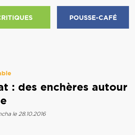
CRITIQUES
POUSSE-CAFÉ
able
at : des enchères autour
le
ncha
le 28.10.2016