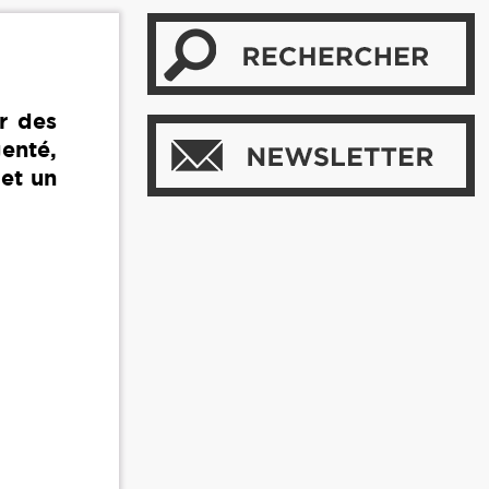
r des
genté,
et un