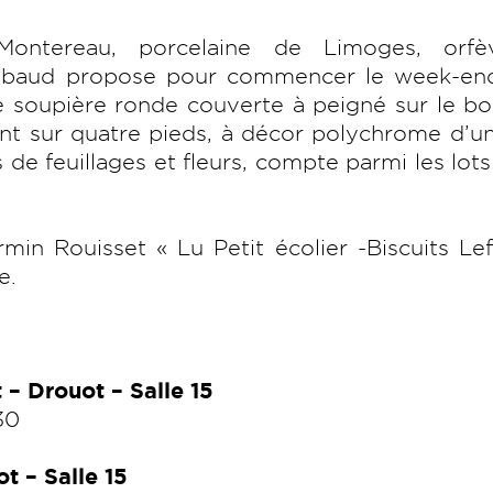
Montereau, porcelaine de Limoges, orfèv
abaud propose pour commencer le week-en
e soupière ronde couverte à peigné sur le b
ant sur quatre pieds, à décor polychrome d’u
 de feuillages et fleurs, compte parmi les lots
in Rouisset « Lu Petit écolier -Biscuits Le
e.
– Drouot – Salle 15
30
t – Salle 15