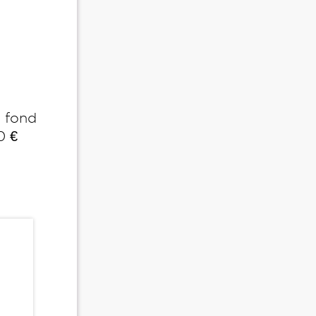
 fond
0 €