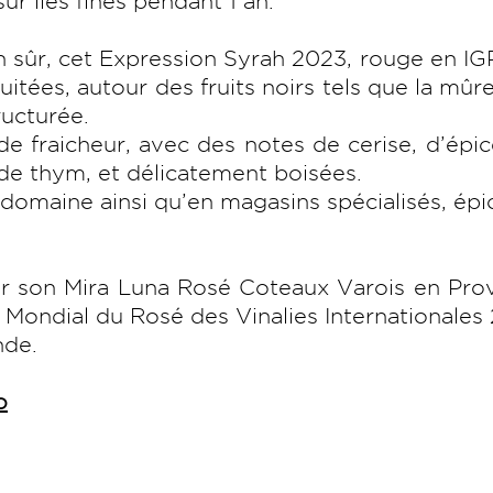
r lies fines pendant 1 an.
en sûr, cet Expression Syrah 2023, rouge en IG
uitées, autour des fruits noirs tels que la mûre
ucturée.
 de fraicheur, avec des notes de cerise, d’épi
 de thym, et délicatement boisées.
 domaine ainsi qu’en magasins spécialisés, épi
r son Mira Luna Rosé Coteaux Varois en Pro
 Mondial du Rosé des Vinalies Internationales
nde.
o