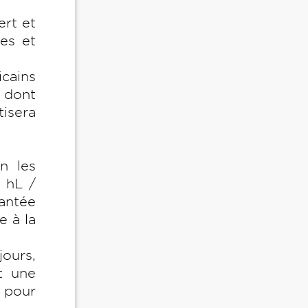
ert et
es et
cains
e dont
tisera
on les
0 hL /
lantée
e à la
ours,
t une
 pour