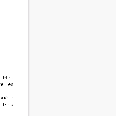
e Mira
e les
priété
t Pink