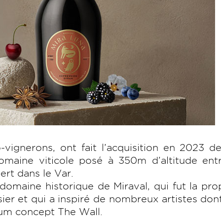
vignerons, ont fait l’acquisition en 2023 d
omaine viticole posé à 350m d’altitude entr
rt dans le Var.
 domaine historique de Miraval, qui fut la pro
er et qui a inspiré de nombreux artistes don
bum concept The Wall.