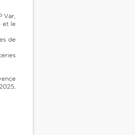
P Var,
 et le
ces de
ceries
vence
 2025,