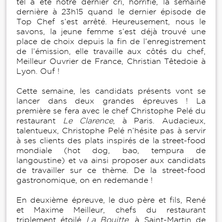
tel a été notre dernier cri, horrifié, la semaine
dernière à 23h15 quand le dernier épisode de
Top Chef s’est arrêté. Heureusement, nous le
savons, la jeune femme s’est déjà trouvé une
place de choix depuis la fin de l’enregistrement
de l’émission, elle travaille aux côtés du chef,
Meilleur Ouvrier de France, Christian Têtedoie à
Lyon. Ouf !
Cette semaine, les candidats présents vont se
lancer dans deux grandes épreuves ! La
première se fera avec le chef Christophe Pelé du
restaurant
Le Clarence
, à Paris. Audacieux,
talentueux, Christophe Pelé n’hésite pas à servir
à ses clients des plats inspirés de la street-food
mondiale (hot dog, bao, tempura de
langoustine) et va ainsi proposer aux candidats
de travailler sur ce thème. De la street-food
gastronomique, on en redemande !
En deuxième épreuve, le duo père et fils, René
et Maxime Meilleur, chefs du restaurant
triplement étoilé
La Bouitte
, à Saint-Martin de