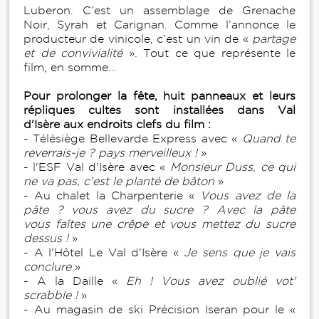
Luberon. C’est un assemblage de Grenache
Noir, Syrah et Carignan. Comme l’annonce le
producteur de vinicole, c’est un vin de «
partage
et de convivialité
». Tout ce que représente le
film, en somme…
Pour prolonger la fête, huit panneaux et leurs
répliques cultes sont installées dans Val
d'Isère aux endroits clefs du film :
- Télésiège Bellevarde Express avec «
Quand te
reverrais-je ? pays merveilleux !
»
- l'ESF Val d'Isère avec «
Monsieur Duss, ce qui
ne va pas, c'est le planté de bâton
»
- Au chalet la Charpenterie «
Vous avez de la
pâte ? vous avez du sucre ? Avec la pâte
vous faîtes une crêpe et vous mettez du sucre
dessus !
»
- A l'Hôtel Le Val d'Isère «
Je sens que je vais
conclure
»
- A la Daille «
Eh ! Vous avez oublié vot'
scrabble !
»
- Au magasin de ski Précision Iseran pour le «