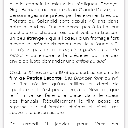
public connaît le mieux les répliques. Popeye,
Gigi, Bernard, ou encore Jean-Claude Dusse, les
personnages interprétés par les ex-membres du
Théâtre du Splendid sont depuis 40 ans dans
notre quotidien. Qui ne pense pas à la liqueur
d’échalote à chaque fois qu’il voit une boisson
un peu étrange ? qui à l’odeur d’un fromage fort
n’évoque irrémédiablement pas, la « foune » ?,
qui n’y va pas de son «
ha, c’est goûtu !
ça a du
retour
» ou encore, à la crêperie, qui n’a pas
envie de juste demander une
crêpe au suc’
…
C’est le 22 novembre 1979 que sort au cinéma le
film de
Patrice Leconte
,
Les Bronzés font du ski
.
Le film n’attire qu’un million et demi de
spectateur et c’est peu à peu, à la télévision, que
le film va se faire une place dans le coeur
des français. Régulièrement le film passe et
repasse sur différentes chaînes et c’est très
souvent le carton assuré.
Ce samedi 11 janvier, pour fêter cet