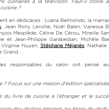
culinaires à la télévision. Faut-il croire 
 cuisine ?
ent en dédicaces : Luana Belmondo, la marra
s
, Jean Rony Leriche, Noël Balen, Vanessa B
nçois Mesplède, Céline De Cérou, Mireille Sa
e et Jean-Philippe Garabedian, Michèle Barr
, Virginie Nuyen,
Stéphane Méjanès
, Nathalie 
e Grand...
 les responsables du salon ont pensé au
 :
e ? Focus sur une maison d’édition spécialis
 du livre de cuisine à l’étranger et le succ
uccès des chaînes Internet, les blogs de chefs