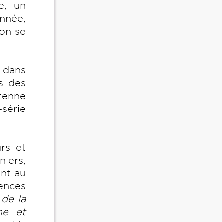
e, un
année,
lon se
 dans
s des
ntenne
-série
rs et
niers,
ant au
rences
 de la
me et