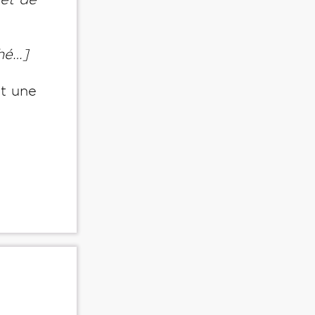
ché…]
it une