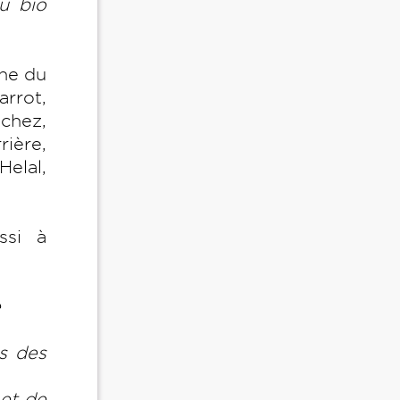
au bio
ine du
arrot,
nchez,
ière,
Helal,
ssi à
ée
ès des
 et de