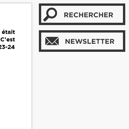
 était
C’est
 23-24