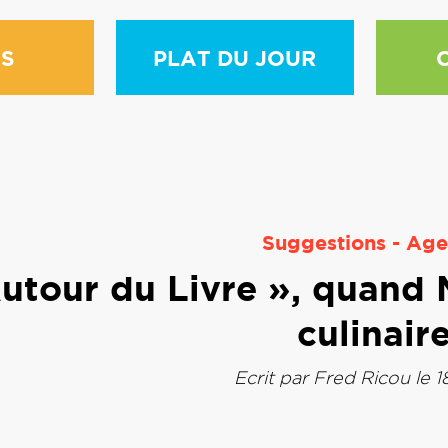
S
PLAT DU JOUR
Suggestions
-
Age
utour du Livre », quand Ma
culinair
Ecrit par
Fred Ricou
le 1