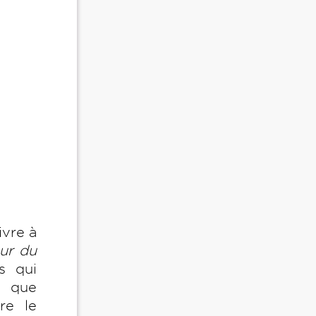
ivre à
ur du
s qui
l que
re le