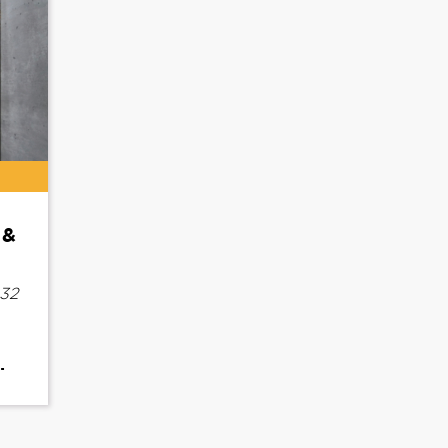
 &
h32
.