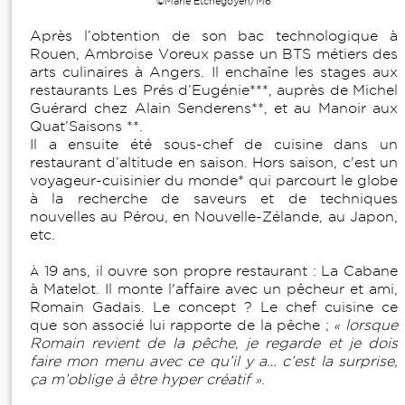
©Marie Etchegoyen/M6
Après l’obtention de son bac technologique à
Rouen, Ambroise Voreux passe un BTS métiers des
arts culinaires à Angers. Il enchaîne les stages aux
restaurants Les Prés d’Eugénie***, auprès de Michel
Guérard chez Alain Senderens**, et au Manoir aux
Quat’Saisons **.
Il a ensuite été sous-chef de cuisine dans un
restaurant d’altitude en saison. Hors saison, c'est un
voyageur-cuisinier du monde* qui parcourt le globe
à la recherche de saveurs et de techniques
nouvelles au Pérou, en Nouvelle-Zélande, au Japon,
etc.
19 ans, il ouvre son propre restaurant : La Cabane
À
à Matelot. Il monte l'affaire avec un pêcheur et ami,
Romain Gadais. Le concept ? Le chef cuisine ce
que son associé lui rapporte de la pêche ;
lorsque
«
Romain revient de la pêche, je regarde et je dois
faire mon menu avec ce qu’il y a… c’est la surprise,
ça m’oblige à être hyper créatif
.
»