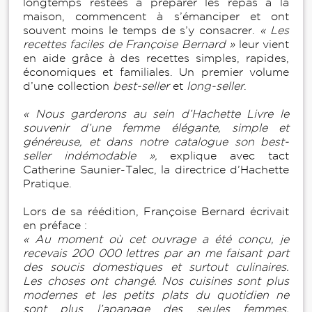
longtemps restées à préparer les repas à la
maison, commencent à s’émanciper et ont
souvent moins le temps de s’y consacrer.
« Les
recettes faciles de Françoise Bernard »
leur vient
en aide grâce à des recettes simples, rapides,
économiques et familiales. Un premier volume
d’une collection
best-seller
et
long-seller
.
« Nous garderons au sein d’Hachette Livre le
souvenir d’une femme élégante, simple et
généreuse, et dans notre catalogue son best-
seller indémodable »,
explique avec tact
Catherine Saunier-Talec, la directrice d’Hachette
Pratique.
Lors de sa réédition, Françoise Bernard écrivait
en préface :
« Au moment où cet ouvrage a été conçu, je
recevais 200 000 lettres par an me faisant part
des soucis domestiques et surtout culinaires.
Les choses ont changé. Nos cuisines sont plus
modernes et les petits plats du quotidien ne
sont plus l’apanage des seules femmes.