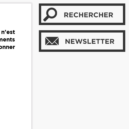
 n’est
ments
onner