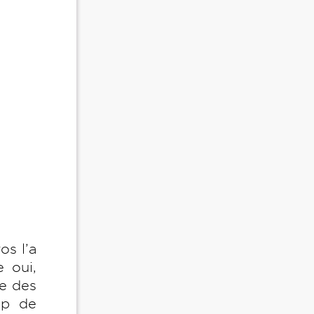
os l’a
 oui,
de des
up de