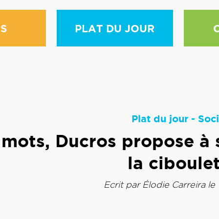
S
PLAT DU JOUR
Plat du jour
-
Soci
 mots, Ducros propose à s
la ciboule
Ecrit par
Élodie Carreira
le 