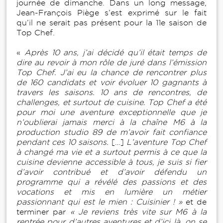
journée de dimanche. Dans un long message,
Jean-François Piège s’est exprimé sur le fait
qu’il ne serait pas présent pour la 11e saison de
Top Chef.
«
Après 10 ans, j’ai décidé qu’il était temps de
dire au revoir à mon rôle de juré dans l’émission
Top Chef. J’ai eu la chance de rencontrer plus
de 160 candidats et voir évoluer 10 gagnants à
travers les saisons. 10 ans de rencontres, de
challenges, et surtout de cuisine. Top Chef a été
pour moi une aventure exceptionnelle que je
n’oublierai jamais merci à la chaîne M6 à la
production studio 89 de m’avoir fait confiance
pendant ces 10 saisons.
[…]
L’aventure Top Chef
à changé ma vie et a surtout permis à ce que la
cuisine devienne accessible à tous, je suis si fier
d’avoir contribué et d’avoir défendu un
programme qui a révélé des passions et des
vocations et mis en lumière un métier
passionnant qui est le mien : Cuisinier ! »
et de
terminer par
« Je reviens très vite sur M6 à la
rentrée pour d’autres aventures et d’ici là, on se