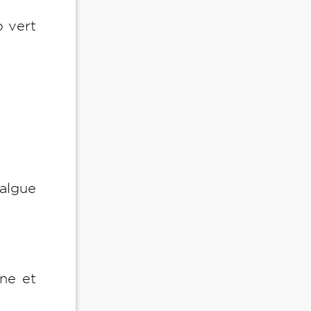
o vert
'algue
ine et