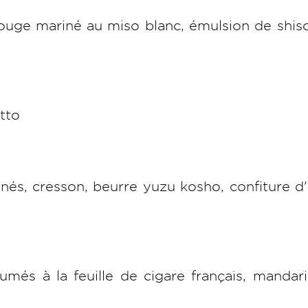
 rouge mariné au miso blanc, émulsion de shis
otto
nés, cresson, beurre yuzu kosho, confiture d
més à la feuille de cigare français, mandar