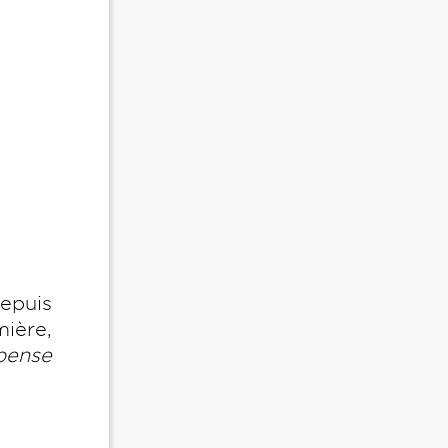
depuis
mière,
pense