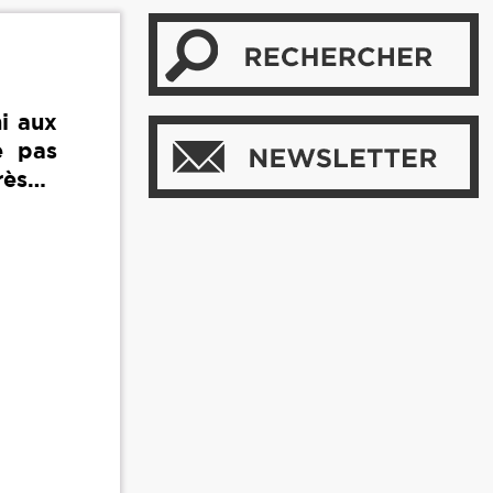
i aux
e pas
arès…