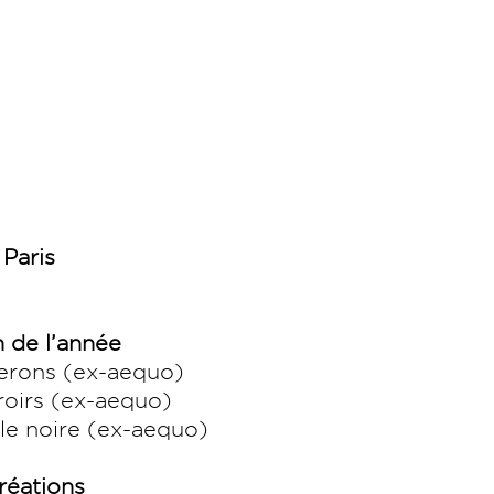
 Paris
n de l’année
herons (ex-aequo)
rroirs (ex-aequo)
le noire (ex-aequo)
réations