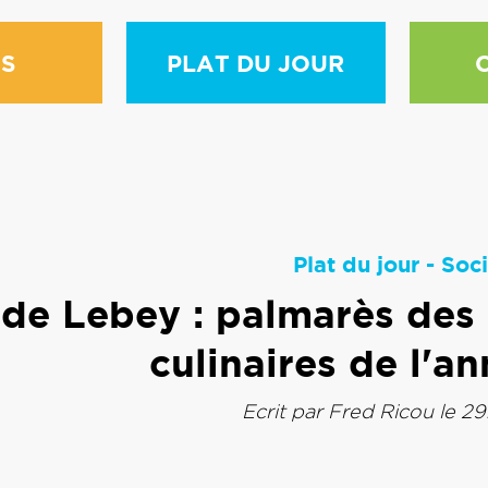
S
PLAT DU JOUR
Plat du jour
-
Soci
de Lebey : palmarès des 
culinaires de l'a
Ecrit par
Fred Ricou
le 29