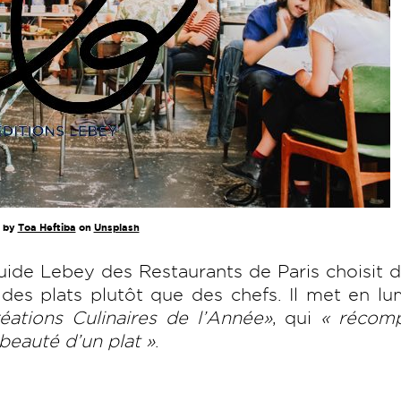
 by
Toa Heftiba
on
Unsplash
ide Lebey des Restaurants de Paris choisit 
es plats plutôt que des chefs. Il met en lu
éations Culinaires de l’Année»
, qui
« récom
beauté d’un plat »
.