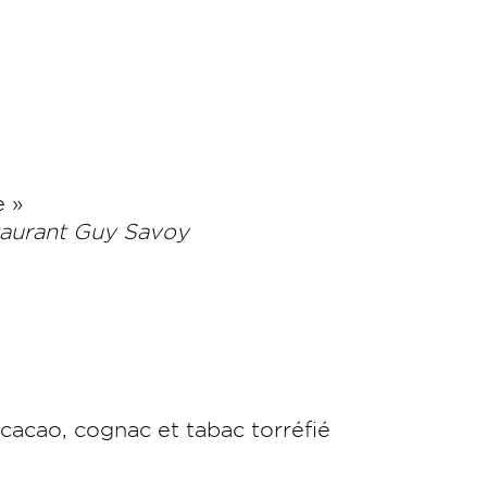
e »
staurant Guy Savoy
 cacao, cognac et tabac torréfié