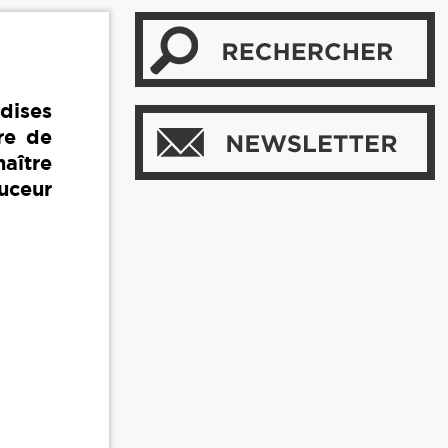
dises
re de
aître
uceur