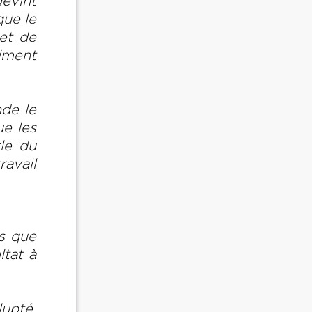
evint
que le
et de
liment
nde le
e les
le du
avail
és que
ltat à
lupté,