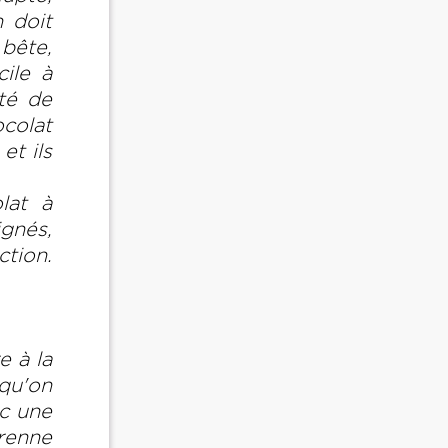
 doit
bête,
ile à
rté de
colat
et ils
lat à
ignés,
ction.
e à la
qu'on
ec une
prenne