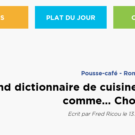
S
PLAT DU JOUR
Pousse-café
-
Ro
nd dictionnaire de cuisi
comme... Cho
Ecrit par
Fred Ricou
le 13