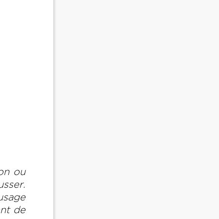
son ou
usser.
 usage
ent de