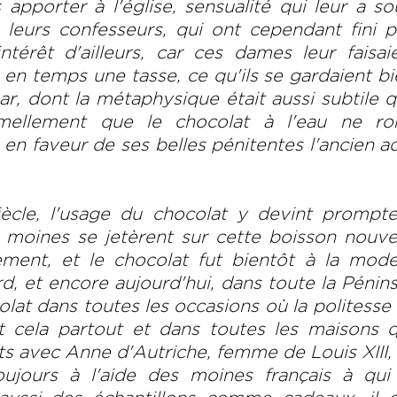
s apporter à l'église, sensualité qui leur a s
 leurs confesseurs, qui ont cependant fini 
ntérêt d'ailleurs, car ces dames leur faisai
 en temps une tasse, ce qu'ils se gardaient b
ar, dont la métaphysique était aussi subtile 
mellement que le chocolat à l'eau ne ro
en faveur de ses belles pénitentes l'ancien a
iècle, l'usage du chocolat y devint prompt
 moines se jetèrent sur cette boisson nouve
ent, et le chocolat fut bientôt à la mode
 et encore aujourd'hui, dans toute la Péninsu
lat dans toutes les occasions où la politesse
et cela partout et dans toutes les maisons 
s avec Anne d'Autriche, femme de Louis XIII, 
ujours à l'aide des moines français à qui 