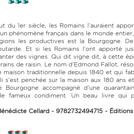
 du 1er siècle, les Romains l’auraient appo
e un phénomène français dans le monde entier,
égions les productives est la Bourgogne. De
utarde. Et si les Romains l’ont apporté jus
nter des vignes. Qui dit vigne dit, à cette é
 grains de raisin. Le nom d’Edmond Fallot, rés
maison traditionnelle depuis 1840 et qui fa
i s’est penchée sur la maison aux 180 ans et
 de Bourgogne accompagné d’une quarantai
r le fameux condiment. Un beau livre qui p
énédicte Cellard - 9782732494715 - Éditions