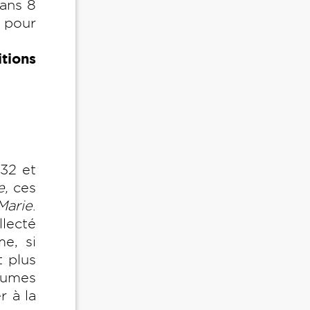
dans 8
e pour
tions
32 et
e,
ces
Marie
.
llecté
me, si
t plus
égumes
r à la