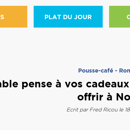
S
PLAT DU JOUR
Pousse-café
-
Ro
ble pense à vos cadeaux 
offrir à N
Ecrit par
Fred Ricou
le 1