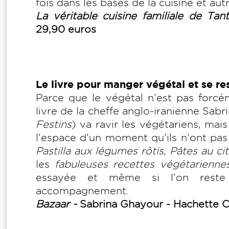
fois dans les bases de la cuisine et autr
La véritable cuisine familiale de Ta
29,90 euros
Le livre pour manger végétal et se res
Parce que le végétal n’est pas forcé
livre de la cheffe anglo-iranienne Sabr
Festins
) va ravir les végétariens, mai
l’espace d’un moment qu’ils n’ont pa
Pastilla aux légumes rôtis
,
Pâtes au ci
les
fabuleuses recettes végétarienn
essayée et même si l’on reste c
accompagnement.
Bazaar -
Sabrina Ghayour - Hachette C