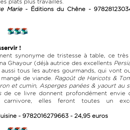
es plats plus travaillés.
nte Marie
- Éditions du Chêne - 9782812303
servir !
ment synonyme de tristesse à table, ce très
ina Ghayour (déjà autrice des excellents
Persi
s aussi tous les autres gourmands, qui vont ou
s mangé de viande.
Ragoût de Haricots & To
tron et cumin
,
Asperges panées & yaourt au s
es
de ce livre donnent profondément envie d
arnivore, elles feront toutes un exce
uisine - 9782016279663 - 24,95 euros