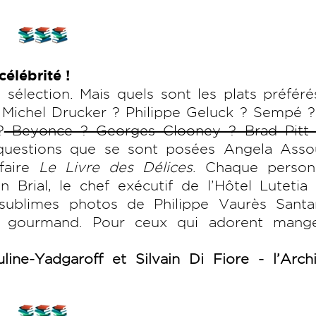
élébrité !
sélection. Mais quels sont les plats préfér
e Michel Drucker ? Philippe Geluck ? Sempé ?
?
Beyonce ? Georges Clooney ? Brad Pitt
uestions que se sont posées Angela Assou
 faire
Le Livre des Délices
. Chaque personn
 Brial, le chef exécutif de l’Hôtel Lutetia
 sublimes photos de Philippe Vaurès Santa
et gourmand. Pour ceux qui adorent mang
ine-Yadgaroff et Silvain Di Fiore - l’Archi