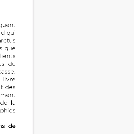
iquent
rd qui
rctus
ts que
lients
ts du
casse,
 livre
et des
ement
de la
aphies
ns de