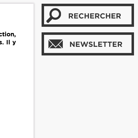
ction,
. Il y