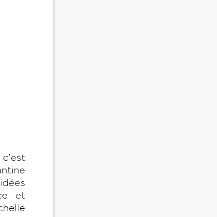
c’est
ntine
idées
ce et
chelle