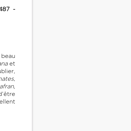
487 -
 beau
ana
et
blier,
mates
,
afran
,
’être
llent