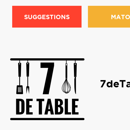
SUGGESTIONS
MATO
7deTa