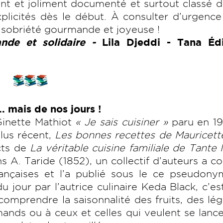
ement et joliment documenté et surtout classé 
plicités dès le début. À consulter d’urgenc
e sobriété gourmande et joyeuse !
nde et solidaire -
Lila Djeddi - Tana Édi
.. mais de nos jours !
 Ginette Mathiot
« Je sais cuisiner »
paru en 19
lus récent,
Les bonnes recettes de Mauricett
cts de
La véritable cuisine familiale
de Tante 
 A. Taride (1852), un collectif d’auteurs a co
françaises et l’a publié sous le ce pseudony
 jour par l’autrice culinaire Keda Black, c’es
omprendre la saisonnalité des fruits, des l
mands ou à ceux et celles qui veulent se lance