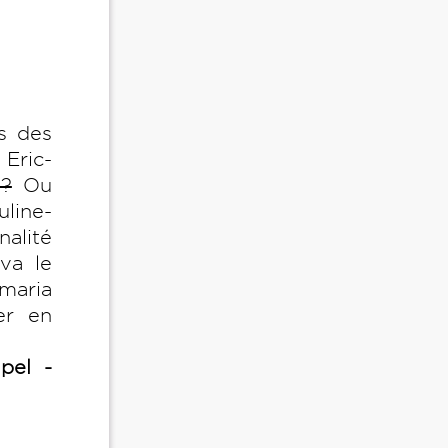
és des
 Eric-
 ?
Ou
line-
alité
 va le
maria
er en
pel -