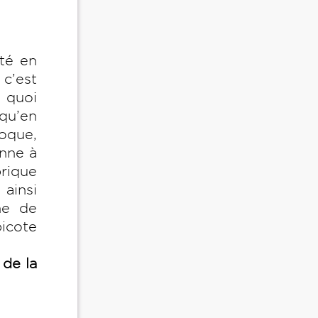
rté en
 c’est
 quoi
qu’en
poque,
onne à
brique
 ainsi
ne de
icote
 de la