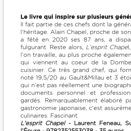
Le livre qui inspire sur plusieurs géné
Il fait partie de ces chefs dont la gén
l’héritage. Alain Chapel, proche de s
a fêté en 2020 ses 87 ans, a dispa
fulgurant. Reste alors,
L’esprit Chape
l
l’on travaille, au plus proche égaleme
qui viennent au coeur de la Dombes,
cuisinier. Ce très grand chef, qui fo
noté 19,5/20 au Gault&Millau et 3 étoi
qui n’est pas réellement une biograph
documents personnel et professio
gardés. Remarquablement élaboré par 
gastronomie japonaise, c’est assurémen
culinaires. Fascinant.
L'esprit Chapel
- Laurent Feneau, Su
l’Épure - 9782352553038 - 35 euros