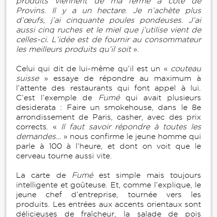
produits viennent de ma ferme à côté de
Provins. Il y a un hectare. Je n’achète plus
d’œufs, j’ai cinquante poules pondeuses. J’ai
aussi cinq ruches et le miel que j’utilise vient de
celles-ci. L’idée est de fournir au consommateur
les meilleurs produits qu’il soit
».
Celui qui dit de lui-même qu’il est un «
couteau
suisse
» essaye de répondre au maximum à
l’attente des restaurants qui font appel à lui.
C’est l’exemple de
Fumé
qui avait plusieurs
desiderata : Faire un smokehouse, dans le 8e
arrondissement de Paris, casher, avec des prix
corrects. «
Il faut savoir répondre à toutes les
demandes…
» nous confirme le jeune homme qui
parle à 100 à l’heure, et dont on voit que le
cerveau tourne aussi vite.
La carte de
Fumé
est simple mais toujours
intelligente et goûteuse. Et, comme l’explique, le
jeune chef d’entreprise, tournée vers les
produits. Les entrées aux accents orientaux sont
délicieuses de fraîcheur, la salade de pois