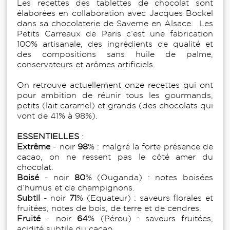
Les recettes des tablettes de chocolat sont
élaborées en collaboration avec Jacques Bockel
dans sa chocolaterie de Saverne en Alsace. Les
Petits Carreaux de Paris c’est une fabrication
100% artisanale, des ingrédients de qualité et
des compositions sans huile de palme,
conservateurs et arômes artificiels.
On retrouve actuellement onze recettes qui ont
pour ambition de réunir tous les gourmands,
petits (lait caramel) et grands (des chocolats qui
vont de 41% à 98%).
ESSENTIELLES
:
Extrême
- noir
98
% : malgré la forte présence de
cacao, on ne ressent pas le côté amer du
chocolat.
Boisé
- noir
80
% (Ouganda) : notes boisées
d’humus et de champignons.
Subtil
- noir
71
% (Equateur) : saveurs florales et
fruitées, notes de bois, de terre et de cendres.
Fruité
- noir
64
% (Pérou) : saveurs fruitées,
acidité subtile du cacao.