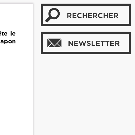
ête le
 Japon