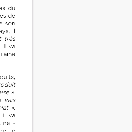
nes du
ies de
de son
ys, il
t très
 Il va
laine
duits,
roduit
ise ».
e vais
lat ».
 il va
tine -
re, le