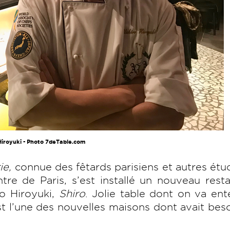
Hiroyuki - Photo 7deTable.com
ie,
connue des fêtards parisiens et autres étu
re de Paris, s’est installé un nouveau rest
ro Hiroyuki,
Shiro
. Jolie table dont on va en
st l’une des nouvelles maisons dont avait bes