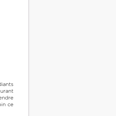
diants
aurant
tendre
oin ce