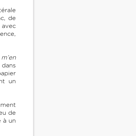
térale
nc, de
t avec
ence,
 m’en
t dans
papier
nt un
lement
peu de
e à un