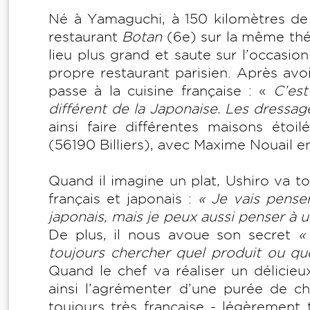
Né à Yamaguchi, à 150 kilomètres de 
restaurant
Botan
(6e) sur la même thé
lieu plus grand et saute sur l’occasi
propre restaurant parisien. Après avo
passe à la cuisine française : «
C’est 
différent de la Japonaise. Les dressag
ainsi faire différentes maisons étoi
(56190 Billiers), avec Maxime Nouail 
Quand il imagine un plat, Ushiro va to
français et japonais :
« Je vais penser
japonais, mais je peux aussi penser à un
De plus, il nous avoue son secret
«
toujours chercher quel produit ou quel
Quand le chef va réaliser un délicieux
ainsi l’agrémenter d’une purée de cho
toujours très française - légèrement