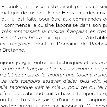
Fukuoka, et passé juste avant par les cuisi
matique de fusion, Ushiro Hiroyuki a des env
on qui lui est faite pour être aux commandes 
ir commencé la cuisine japonaise dans son pa
très intéressant la cuisine française et c’es
es sont très beaux… »
explique-t-il à 7deTable.
lées françaises, dont le Domaine de Rochevi
en Bretagne.
ujours jongler entre les techniques et les pro
 à un plat français et je vais y ajouter un p
 plat japonais et lui ajouter une touche frança
 Je vais toujours essayer d’aller plus loin, j
le technique irait le mieux pour tel ou tel p
 filet de cabillaud cuit à basse température,
u-fleur très française, d’une sauce langous
 twistée au yuzu (agrume japonais). Ou enco