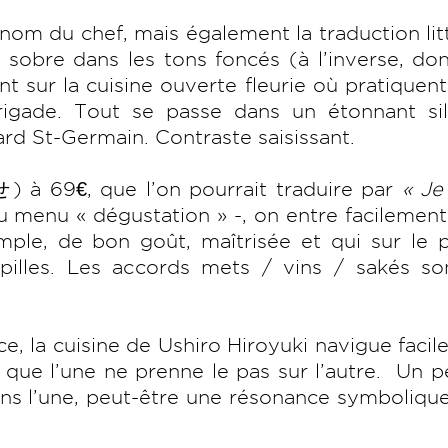
prénom du chef, mais également la traduction lit
 sobre dans les tons foncés (à l’inverse, do
nt sur la cuisine ouverte fleurie où pratiquen
rigade. Tout se passe dans un étonnant sil
ard St-Germain. Contraste saisissant.
à 69€, que l’on pourrait traduire par
« Je
du menu « dégustation » -, on entre facilemen
mple, de bon goût, maîtrisée et qui sur le 
apilles. Les accords mets / vins / sakés so
e, la cuisine de Ushiro Hiroyuki navigue faci
s que l’une ne prenne le pas sur l’autre. Un 
dans l’une, peut-être une résonance symboliqu