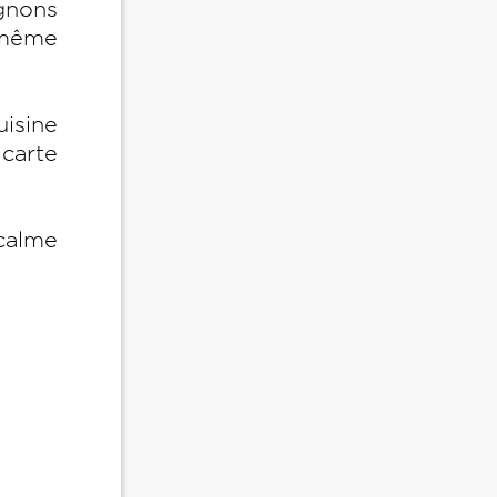
gnons
t même
uisine
 carte
 calme