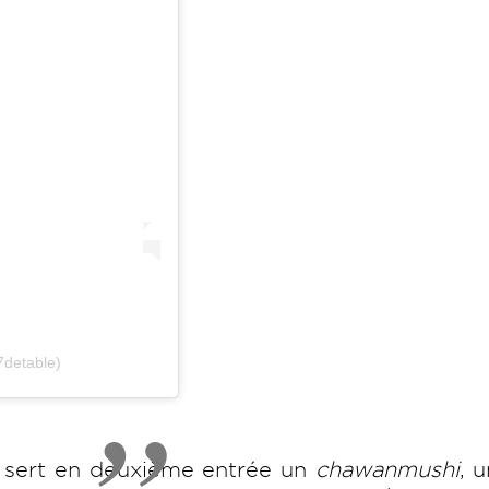
7detable)
f sert en deuxième entrée un
chawanmushi
, u