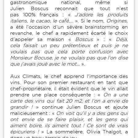
gastronomique national, même si
Julien Boscus reconnait que tout n’est
pas 100% français : «
J’adore les produits
italiens, le cacao, le café,…
». Si le nom,
Origines,
a été l’occasion d’un sévère brainstorming en
revanche, le chef a rapidement écarté le choix
d’appeler sa maison «
Boscus
» : «
Déjà,
cela faisait un peu prétentieux et puis je ne
voulais pas que cela porte confusion avec
Monsieur Bocuse, je ne voulais pas que l’on dise
que j’avais joué avec le mot…
».
Aux Climats, le chef apprend l’importance des
vins. Pour son premier restaurant en tant que
chef-propriétaire, il était évident que le vin allait
prendre une place conséquente : «
On a une
carte des vins qui fait 20 m2, et l’on a envie de
grandir !
» continue Julien Boscus et ajoute
malicieusement : «
On voit qu’il y a des gens qui
ont envie de se faire plaisir, et les gens qui
aiment boire, ils aiment tout ! Ce sont de vrais
épicuriens !
» La sommelière, Olivia Thalgot, a
donc un beau terrain de jeu.