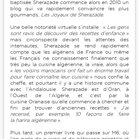
baptisée Sherazade commence alors en 2010 un
blog qui va rapidement convaincre les plus
gourmands,
Les Joyaux de Sherazade
.
Une belle notoriété virtuelle s’installe : «
Les gens
sont ravis de découvrir des recettes d’enfance
»
mais circonspecte devant les attentes des
internautes, Sherazade se rend rapidement
compte que les algériens de France ou même
les Français ne connaissement finalement que
très peu la cuisine algérienne, la vraie, alors que
«
les voisins marocains ont fait un énorme travail
pour faire connaître leur cuisine
» nous confie la
cheffe, et pourtant il y a une histoire commune
avec l’Andalousie. Sherazade est d’Oran, à
l’Ouest de l’Algérie, et c’est par la
cuisine Oranaise qu’elle commence à chercher et
fini par trouver d’anciennes recettes «
J’ai
recensé, par exemple, 10 façons de faire
la harira algérienne
».
Plus tard, un premier livre qui passe sur M6, où
l’on parle de cuisine et de pâtisserie orientale et